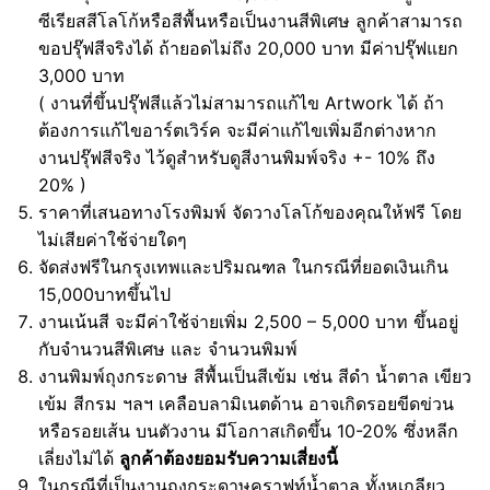
ซีเรียสสีโลโก้หรือสีพื้นหรือเป็นงานสีพิเศษ ลูกค้าสามารถ
ขอปรุ๊ฟสีจริงได้ ถ้ายอดไม่ถึง 20,000 บาท มีค่าปรุ๊ฟแยก
3,000 บาท
( งานที่ขึ้นปรุ๊ฟสีแล้วไม่สามารถแก้ไข Artwork ได้ ถ้า
ต้องการแก้ไขอาร์ตเวิร์ค จะมีค่าแก้ไขเพิ่มอีกต่างหาก
งานปรุ๊ฟสีจริง ไว้ดูสำหรับดูสีงานพิมพ์จริง +- 10% ถึง
20% )
ราคาที่เสนอทางโรงพิมพ์ จัดวางโลโก้ของคุณให้ฟรี โดย
ไม่เสียค่าใช้จ่ายใดๆ
จัดส่งฟรีในกรุงเทพและปริมณฑล ในกรณีที่ยอดเงินเกิน
15,000บาทขึ้นไป
งานเน้นสี จะมีค่าใช้จ่ายเพิ่ม 2,500 – 5,000 บาท ขึ้นอยู่
กับจำนวนสีพิเศษ และ จำนวนพิมพ์
งานพิมพ์ถุงกระดาษ สีพื้นเป็นสีเข้ม เช่น สีดำ น้ำตาล เขียว
เข้ม สีกรม ฯลฯ เคลือบลามิเนตด้าน อาจเกิดรอยขีดข่วน
หรือรอยเส้น บนตัวงาน มีโอกาสเกิดขึ้น 10-20% ซึ่งหลีก
เลี่ยงไม่ได้
ลูกค้าต้องยอมรับความเสี่ยงนี้
ในกรณีที่เป็นงานถุงกระดาษคราฟท์น้ำตาล ทั้งหูเกลียว