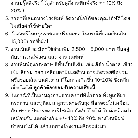
งานปรุ๊ฟสีจริง ไว้ดูสำหรับดูสีงานพิมพ์จริง +- 10% ถึง
20% )
ราคาที่เสนอทางโรงพิมพ์ จัดวางโลโก้ของคุณให้ฟรี โดย
ไม่เสียค่าใช้จ่ายใดๆ
จัดส่งฟรีในกรุงเทพและปริมณฑล ในกรณีที่ยอดเงินเกิน
15,000บาทขึ้นไป
งานเน้นสี จะมีค่าใช้จ่ายเพิ่ม 2,500 – 5,000 บาท ขึ้นอยู่
กับจำนวนสีพิเศษ และ จำนวนพิมพ์
งานพิมพ์ถุงกระดาษ สีพื้นเป็นสีเข้ม เช่น สีดำ น้ำตาล เขียว
เข้ม สีกรม ฯลฯ เคลือบลามิเนตด้าน อาจเกิดรอยขีดข่วน
หรือรอยเส้น บนตัวงาน มีโอกาสเกิดขึ้น 10-20% ซึ่งหลีก
เลี่ยงไม่ได้
ลูกค้าต้องยอมรับความเสี่ยงนี้
ในกรณีที่เป็นงานถุงกระดาษคราฟท์น้ำตาล ทั้งหูเกลียว
กระดาษ และหูตีแบน หูกระดาษกับถุง สีอาจจะไม่เหมือน
กันเพราะเป็นกระดาษรีไซเคิล บังคับสีไม่ได้ สีแต่ละล็อตไม่
เหมือนกัน แตกต่างกัน +/- 10% ถึง 20% ทางโรงพิมพ์
กำหนดไม่ได้ แล้วแต่ทางโรงงานผลิตจะส่งมา