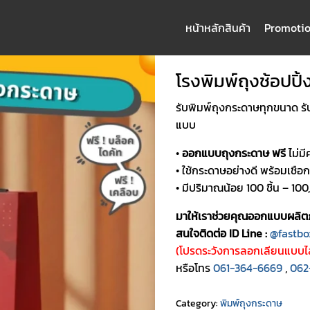
หน้าหลัก
สินค้า
Promoti
arch
:
โรงพิมพ์ถุงช้อปปิ้ง
รับพิมพ์ถุงกระดาษทุกขนาด รั
แบบ
•
ออกแบบถุงกระดาษ ฟรี
ไม่มี
• ใช้กระดาษอย่างดี พร้อมเชื
• มีปริมาณน้อย 100 ชิ้น – 100
มาให้เราช่วยคุณออกแบบผลิต
สนใจติดต่อ ID Line :
@fastbo
(โปรดระวังการลอกเลียนแบบไล
หรือโทร
061-364-6669
,
062
Category:
พิมพ์ถุงกระดาษ