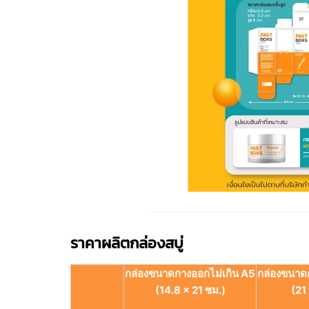
ราคาผลิตกล่องสบู่
กล่องขนาดกางออกไม่เกิน A5
กล่องขนาด
(14.8 x 21 ซม.)
(21