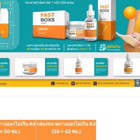
กางออกไม่เกิน A4
กล่องขนาดกางออกไม่เกิน A3
 x 30 ซม.)
(30 x 42 ซม.)