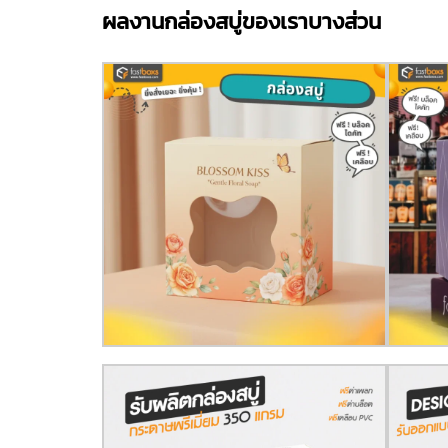
ผลงานกล่องสบู่ของเราบางส่วน