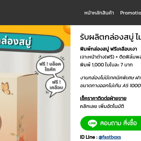
หน้าหลัก
สินค้า
Promoti
arch
:
รับผลิตกล่องสบู่ ไม่
พิมพ์กล่องสบู่ ฟรีเคลือบเงา
เจาะหน้าต่าง(ฟรี) + ติดฟิล์ม
พิมพ์ 1,000 ใบใบละ 7 บาท
งานกล่องไม่มีเทคนิคพิเศษ ฝา
ขนาดกางออกไม่เกิน A5
1000 
เช็คราคาติดต่อฝ่ายขาย
คลิกเลย เพิ่มอัตโนมัติ
ID Line :
@fastboxs