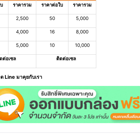
ใบ
ราคารวม
ราคาต่อใบ
ราคารวม
2,500
50
5,000
4,000
16
8,000
5,000
10
10,000
ิดต่อเซล
ติดต่อเซล
อด Line มาคุยกับเรา