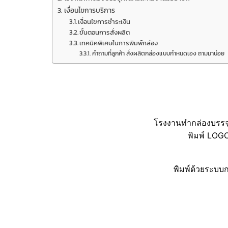
เงื่อนไขการบริการ
เงื่อนไขการชำระเงิน
ขั้นตอนการสั่งผลิต
เทคนิคพิเศษในการพิมพ์กล่อง
คำถามที่ลูกค้า สั่งผลิตกล่องแบบกำหนดเอง ถามมาบ่อย
โรงงานทำกล่องบรรจุภ
พิมพ์ LOG
พิมพ์ด้วยระบบก