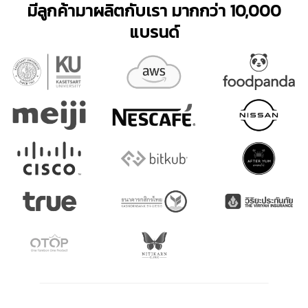
มีลูกค้ามาผลิตกับเรา มากกว่า 10,000
แบรนด์