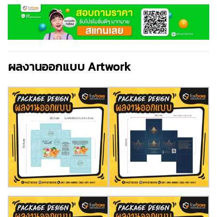
ผลงานออกแบบ Artwork