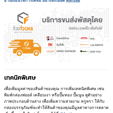
อ่านเงื่อนไขการเคลม อย่างละเอียด
คลิกเลย
เทคนิคพิเศษ
เพื่อเพิ่มมูลค่าของสินค้าของคุณ การเพิ่มเทคนิคพิเศษ เช่น
พิมพ์กล่องฟอยล์ เคลือบเงา หรือปั๊มทอง ปั๊มนูน ดูตัวอย่าง
ภาพประกอบด้านล่าง เพื่อเพิ่มความสวยงาม หรูหรา ให้กับ
กล่องบรรจุภัณฑ์จะทำให้สินค้าของคุณมีมูลค่าทางการตลาด