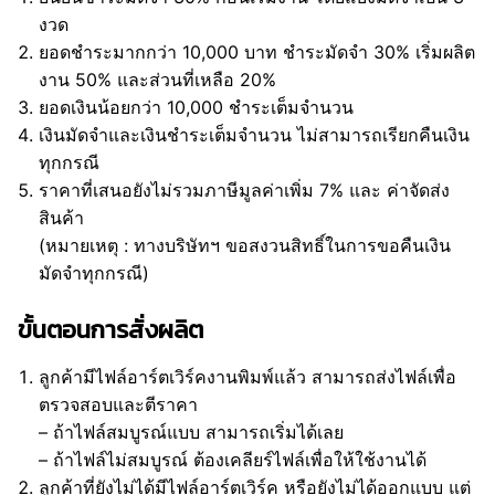
งวด
ยอดชำระมากกว่า 10,000 บาท ชำระมัดจำ 30% เริ่มผลิต
งาน 50% และส่วนที่เหลือ 20%
ยอดเงินน้อยกว่า 10,000 ชำระเต็มจำนวน
เงินมัดจำและเงินชำระเต็มจำนวน ไม่สามารถเรียกคืนเงิน
ทุกกรณี
ราคาที่เสนอยังไม่รวมภาษีมูลค่าเพิ่ม 7% และ ค่าจัดส่ง
สินค้า
(หมายเหตุ : ทางบริษัทฯ ขอสงวนสิทธิ์ในการขอคืนเงิน
มัดจำทุกกรณี)
ขั้นตอนการสั่งผลิต
ลูกค้ามีไฟล์อาร์ตเวิร์คงานพิมพ์แล้ว สามารถส่งไฟล์เพื่อ
ตรวจสอบและตีราคา
– ถ้าไฟล์สมบูรณ์แบบ สามารถเริ่มได้เลย
– ถ้าไฟล์ไม่สมบูรณ์ ต้องเคลียร์ไฟล์เพื่อให้ใช้งานได้
ลูกค้าที่ยังไม่ได้มีไฟล์อาร์ตเวิร์ค หรือยังไม่ได้ออกแบบ แต่