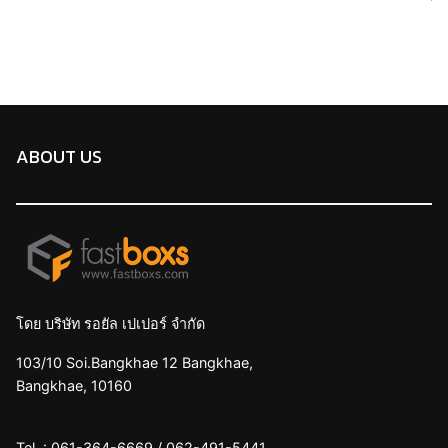
O
ABOUT US
โดย บริษัท รอยัล เปเปอร์ จำกัด
103/10 Soi.Bangkhae 12 Bangkhae,
Bangkhae, 10160
Tel. :
061-364-6669
/
062-491-5441