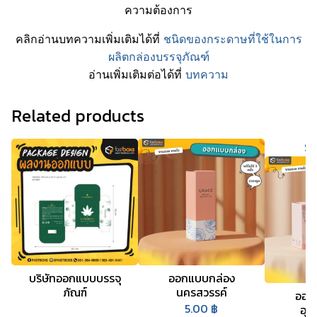
ความต้องการ
คลิกอ่านบทความเพิ่มเติมได้ที่
ชนิดของกระดาษที่ใช้ในการ
ผลิตกล่องบรรจุภัณฑ์
อ่านเพิ่มเติมต่อได้ที่
บทความ
Related products
Sa
บริษัทออกแบบบรรจุ
ออกแบบกล่อง
ภัณฑ์
นครสวรรค์
ออก
5.00
฿
อุบ