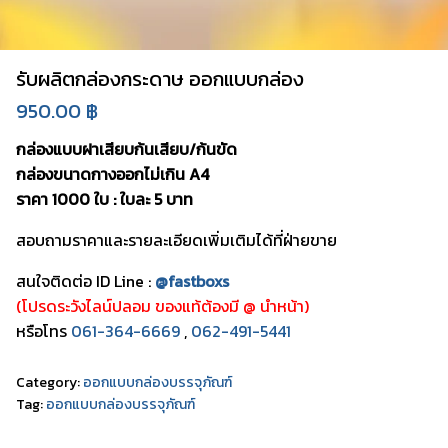
รับผลิตกล่องกระดาษ ออกแบบกล่อง
950.00
฿
กล่องแบบฝาเสียบก้นเสียบ/ก้นขัด
กล่องขนาดกางออกไม่เกิน A4
ราคา 1000 ใบ : ใบละ 5 บาท
สอบถามราคาและรายละเอียดเพิ่มเติมได้ที่ฝ่ายขาย
สนใจติดต่อ ID Line :
@fastboxs
(โปรดระวังไลน์ปลอม ของแท้ต้องมี @ นำหน้า)
หรือโทร
061-364-6669
,
062-491-5441
Category:
ออกแบบกล่องบรรจุภัณฑ์
Tag:
ออกแบบกล่องบรรจุภัณฑ์