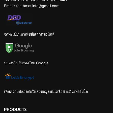
Email :
fastboxs.info@gmail.com
จดทะเบียนพาณิชย์อิเล็กทรอนิกส์
ปลอดภัย รับรองโดย Google
เพิ่มความปลอดภัยในส่งข้อมูลบนเครือข่ายอินเทอร์เน็ต
PRODUCTS