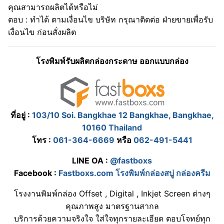
คุณสามารถผลิตได้หรือไม่
ตอบ : ทำได้ ตามเงื่อนไข บริษัท กรุณาติดต่อ ฝ่ายขายเพื่อรับ
เงื่อนไข ก่อนสั่งผลิต
โรงพิมพ์รับผลิตกล่องกระดาษ ออกแบบกล่อง
ที่อยู่ :
103/10 Soi. Bangkhae 12 Bangkhae, Bangkhae,
10160 Thailand
โทร :
061-364-6669
หรือ
062-491-5441
LINE OA :
@fastboxs
Facebook :
Fastboxs.com โรงพิมพ์กล่องสบู่ กล่องครีม
โรงงานพิมพ์กล่อง Offset , Digital , Inkjet Screen ต่างๆ
คุณภาพสูง มาตรฐานสากล
บริการด้วยความจริงใจ ใส่ใจทุกรายละเอียด ตอบโจทย์ทุก