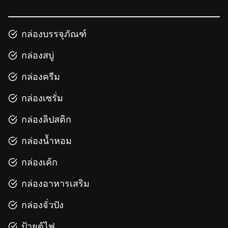
กล่องบรรจุภัณฑ์
กล่องสบู่
กล่องครีม
กล่องเซรั่ม
กล่องลิปสติก
กล่องน้ำหอม
กล่องเค้ก
กล่องอาหารเสริม
กล่องจั่วปัง
ป้ายตู้ไฟ