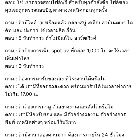
ตอบ: ใช่ เราตรวจสอบไฟล์ฟรี สำหรับทุกคำสั่งซื้อ ไฟล์ของ
คุณจะถูกตรวจสอบปัญหาทางเทคนิคก่อนทุกครั้ง
ถาม : ถ้ามีไฟล์ .ai พร้อมแล้ว กล่องสบู่ เคลือบลามิเนตเงา ได
คัท และ ปะกาว ใช้เวลาผลิต กี่วัน
ตอบ : 5 วันทำการ ถ้าไม่มีแก้ไข อาร์ตเวิรค์
ถาม : ถ้าต้องการเพิ่ม spot uv ที่กล่อง 1,000 ใบ จะใช้เวลา
เพิ่มเท่าไหร่
ตอบ : 3 วันทำการ
ถาม : ต้องการมารับของเอง ที่โรงงานได้หรือไม่
ตอบ : ได้ เรามีที่จอดรถสะดวก พร้อมมารับได้ในเวลาทำการ
ไม่เกิน 17.00 น.
ถาม : ถ้าต้องการมาดู ตัวอย่างงานก่อนสั่งได้หรือไม่
ตอบ : เรามีห้องรับรอง และ มีตัวอย่างผลงาน ตัวอย่างการ
พิมพ์ เทคนิคต่างๆ พร้อมไว้บริการ
ถาม : ถ้ามีงานกล่องด่วนมาก ต้องการภายใน 24 ชั่วโมง