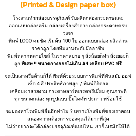
(Printed & Design paper box)
โรงงานทำกล่องบรรจุภัณฑ์ รับผลิตกล่องกระดาษและ
ออกแบบกล่องครีม กล่องเครื่องสำอาง กล่องกระดาษครบ
วงจร
พิมพ์ LOGO คมชัด เริ่มต้น 100 ใบ ออกแบบกล่อง ผลิตด่วน
ราคาถูก โดยทีมงานระดับมืออาชีพ
พิมพ์หลากหลายไซส์ ในราคาสบาย ๆ สั่งน้อยก็ทำ สั่งเยอะก็
ถูก
พิเศษ !! ขนาดกางออกไม่เกิน A4 เคลือบ PVC ฟรี
จะเป็นเงาหรือด้านก็ได้ พิมพ์ด้วยระบบการพิมพ์ที่ทันสมัย ออฟ
เซ็ต 4 สี ประสิทธิภาพสูง / พิมพ์ดิจิตอล
เคลือบเงาสวยงาม กระดาษอาร์ตเกรดพรีเมี่ยม คุณภาพดี
ทุกขนาดกล่อง ทุกรูปแบบ ปั๊มไดคัท ปะกาว พร้อมใช้
จะมองหาโรงพิมพ์อื่นอีกทำไม ? เพราะโรงพิมพ์ของเราตอบ
สนองความต้องการของคุณได้มากที่สุด
ไม่ว่าอยากจะได้กล่องบรรจุภัณฑ์แบบไหน เราก็เนรมิตให้ได้