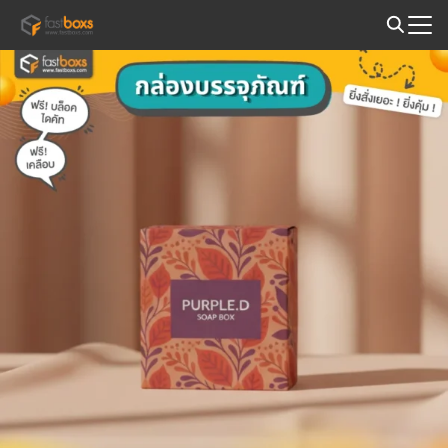
Skip
to
Search
content
for: