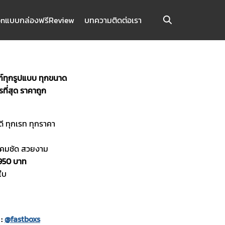
on
แบบกล่องฟรี
Review
บทความ
ติดต่อเรา
ฑ์ทุกรูปแบบ ทุกขนาด
ี่สุด ราคาถูก
น
ดี ทุกเรท ทุกราคา
ี คมชัด สวยงาม
 950 บาท
 ใบ
 :
@fastboxs