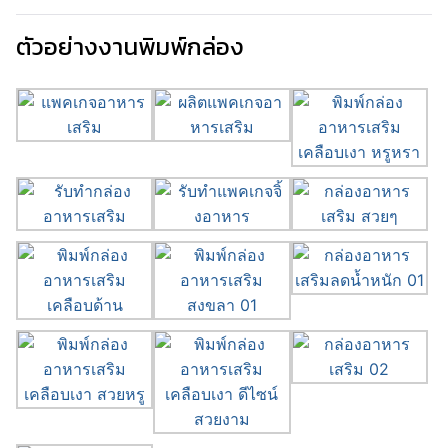
ตัวอย่างงานพิมพ์กล่อง