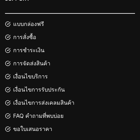
แบบกล่องฟรี
การสั่งซื้อ
การชำระเงิน
การจัดส่งสินค้า
เงื่อนไขบริการ
เงื่อนไขการรับประกัน
เงื่อนไขการส่งเคลมสินค้า
FAQ คำถามที่พบบ่อย
ขอใบเสนอราคา