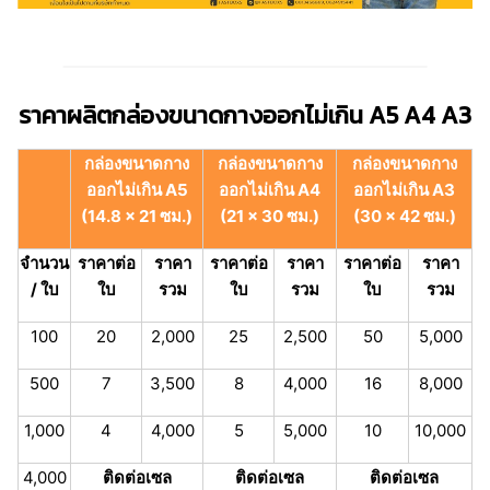
ราคาผลิตกล่องขนาดกางออกไม่เกิน A5 A4 A3
กล่องขนาดกาง
กล่องขนาดกาง
กล่องขนาดกาง
ออกไม่เกิน A5
ออกไม่เกิน A4
ออกไม่เกิน A3
(14.8 x 21 ซม.)
(21 x 30 ซม.)
(30 x 42 ซม.)
จำนวน
ราคาต่อ
ราคา
ราคาต่อ
ราคา
ราคาต่อ
ราคา
/ ใบ
ใบ
รวม
ใบ
รวม
ใบ
รวม
100
20
2,000
25
2,500
50
5,000
500
7
3,500
8
4,000
16
8,000
1,000
4
4,000
5
5,000
10
10,000
4,000
ติดต่อเซล
ติดต่อเซล
ติดต่อเซล