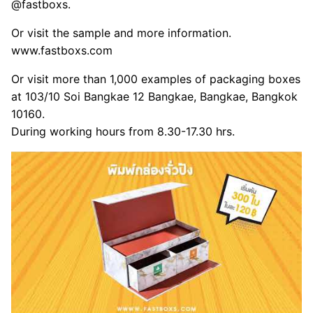
@fastboxs.
Or visit the sample and more information.
www.fastboxs.com
Or visit more than 1,000 examples of packaging boxes
at 103/10 Soi Bangkae 12 Bangkae, Bangkae, Bangkok
10160.
During working hours from 8.30-17.30 hrs.