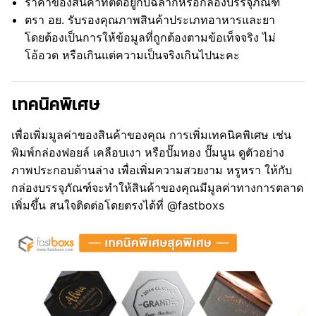
ราคาของสินค้าที่ติดอยู่กับฉลากหรือกล่องบรรจุภัณฑ์
ตรา อย. รับรองคุณภาพสินค้าประเภทอาหารและยา
โดยต้องเป็นการให้ข้อมูลที่ถูกต้องตามข้อเท็จจริง ไม่
โอ้อวด หรือเกินแต่ความเป็นจริงเกินไปนะคะ
เทคนิคพิเศษ
เพื่อเพิ่มมูลค่าของสินค้าของคุณ การเพิ่มเทคนิคพิเศษ เช่น
พิมพ์กล่องฟอยล์ เคลือบเงา หรือปั๊มทอง ปั๊มนูน ดูตัวอย่าง
ภาพประกอบด้านล่าง เพื่อเพิ่มความสวยงาม หรูหรา ให้กับ
กล่องบรรจุภัณฑ์จะทำให้สินค้าของคุณมีมูลค่าทางการตลาด
เพิ่มขึ้น สนใจติดต่อโดยตรงได้ที่ @fastboxs