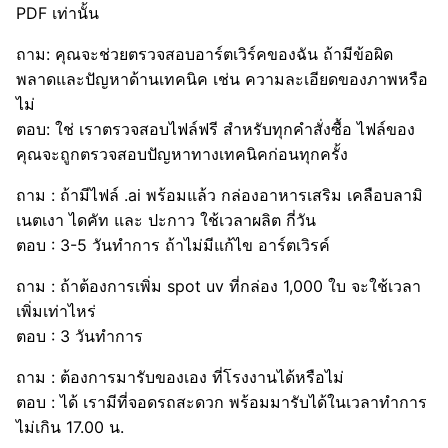
PDF เท่านั้น
ถาม: คุณจะช่วยตรวจสอบอาร์ตเวิร์คของฉัน ถ้ามีข้อผิด
พลาดและปัญหาด้านเทคนิค เช่น ความละเอียดของภาพหรือ
ไม่
ตอบ: ใช่ เราตรวจสอบไฟล์ฟรี สำหรับทุกคำสั่งซื้อ ไฟล์ของ
คุณจะถูกตรวจสอบปัญหาทางเทคนิคก่อนทุกครั้ง
ถาม : ถ้ามีไฟล์ .ai พร้อมแล้ว กล่องอาหารเสริม เคลือบลามิ
เนตเงา ไดคัท และ ปะกาว ใช้เวลาผลิต กี่วัน
ตอบ : 3-5 วันทำการ ถ้าไม่มีแก้ไข อาร์ตเวิรค์
ถาม : ถ้าต้องการเพิ่ม spot uv ที่กล่อง 1,000 ใบ จะใช้เวลา
เพิ่มเท่าไหร่
ตอบ : 3 วันทำการ
ถาม : ต้องการมารับของเอง ที่โรงงานได้หรือไม่
ตอบ : ได้ เรามีที่จอดรถสะดวก พร้อมมารับได้ในเวลาทำการ
ไม่เกิน 17.00 น.