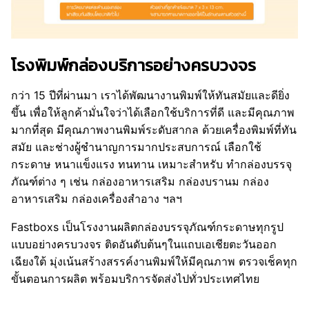
โรงพิมพ์กล่องบริการอย่างครบวงจร
กว่า 15 ปีที่ผ่านมา เราได้พัฒนางานพิมพ์ให้ทันสมัยและดียิ่ง
ขึ้น เพื่อให้ลูกค้ามั่นใจว่าได้เลือกใช้บริการที่ดี และมีคุณภาพ
มากที่สุด มีคุณภาพงานพิมพ์ระดับสากล ด้วยเครื่องพิมพ์ที่ทัน
สมัย และช่างผู้ชำนาญการมากประสบการณ์ เลือกใช้
กระดาษ หนาแข็งแรง ทนทาน เหมาะสำหรับ ทำกล่องบรรจุ
ภัณฑ์ต่าง ๆ เช่น กล่องอาหารเสริม กล่องบรานม กล่อง
อาหารเสริม กล่องเครื่องสำอาง ฯลฯ
Fastboxs เป็นโรงงานผลิตกล่องบรรจุภัณฑ์กระดาษทุกรูป
แบบอย่างครบวงจร ติดอันดับต้นๆในแถบเอเชียตะวันออก
เฉียงใต้ มุ่งเน้นสร้างสรรค์งานพิมพ์ให้มีคุณภาพ ตรวจเช็คทุก
ขั้นตอนการผลิต พร้อมบริการจัดส่งไปทั่วประเทศไทย