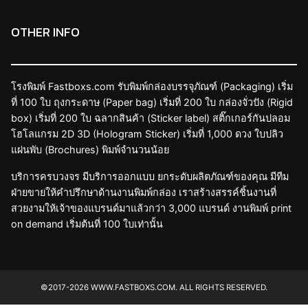
OTHER INFO
โรงพิมพ์ Fastboxs.com รับพิมพ์กล่องบรรจุภัณฑ์ (Packaging) เริ่ม
ที่ 100 ใบ ถุงกระดาษ (Paper bag) เริ่มที่ 200 ใบ กล่องจั่วปัง (Rigid
box) เริ่มที่ 200 ใบ ฉลากสินค้า (Sticker label) สติ๊กเกอร์กันปลอม
โฮโลแกรม 2D 3D (Hologram Sticker) เริ่มที่ 1,000 ดวง ใบปลิว
แผ่นพับ (Brochures) พิมพ์จำนวนน้อย
บริการครบวงจร มีบริการออกแบบ ยกระดับผลิตภัณฑ์ของคุณ มีทีม
ฝ่ายขายให้คำปรึกษาด้านงานพิมพ์กล่อง เราสร้างสรรค์ชิ้นงานที่
สวยงามให้เจ้าของแบรนด์มาแล้วกว่า 3,000 แบรนด์ งานพิมพ์ print
on demand เริ่มต้นที่ 100 ใบเท่านั้น
©2017-2026 WWW.FASTBOXS.COM. ALL RIGHTS RESERVED.