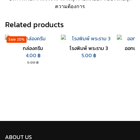
ความต้องการ
Related products
Sale 20%
กล่องครีม
โรงพิมพ์ พระราม 3
ออกแบบ
Original price was: 5.00 ฿.
Current price is: 4.00 ฿.
4.00
฿
5.00
฿
5.00
฿
ABOUT US