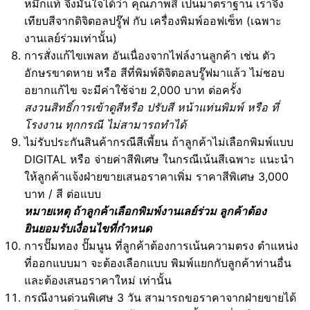
หมึกแท้ จึงมั่นใจได้ว่า คุณภาพสี เป็นมาตราฐาน เราจึง
เทียบสีจากดิจิตอลปรู๊ฟ กับ เครื่องพิมพ์ออฟเซ็ท (เฉพาะ
งานเลย์ร่วมเท่านั้น)
การสั่งแก้ไขเพลท อันเนื่องจากไฟล์งานลูกค้า เช่น ตัว
อักษรขาดหาย หรือ สีที่พิมพ์ดิจิตอลบรู๊ฟมาแล้ว ไม่ชอบ
อยากแก้ไข จะมีค่าใช้จ่าย 2,000 บาท ต่อครั้ง
สงวนสิทธิ์การเข้าดูสีหรือ ปรับสี หน้าแท่นพิมพ์ หรือ ที่
โรงงาน ทุกกรณี ไม่สามารถทำได้
ไม่รับประกันสินค้ากรณีสีเพี้ยน ถ้าลูกค้าไม่เลือกพิมพ์แบบ
DIGITAL หรือ จ่ายค่าสีพิเศษ ในกรณีเน้นสีเฉพาะ แนะนำ
ให้ลูกค้าแจ้งฝ่ายขายเสนอราคาเพิ่ม ราคาสีพิเศษ 3,000
บาท / สี ต่อแบบ
หมายเหตุ ถ้าลูกค้าเลือกพิมพ์งานเลย์ร่วม ลูกค้าต้อง
ยินยอมรับเงื่อนไขที่กำหนด
การปั๊มทอง ปั๊มนูน ที่ลูกค้าต้องการเน้นความตรง ตำแหน่ง
ที่ออกแบบมา จะต้องเลือกแบบ พิมพ์แยกกับลูกค้าท่านอื่น
และต้องเสนอราคาใหม่ เท่านั้น
กรณีงานด่วนพิเศษ 3 วัน สามารถขอราคาจากฝ่ายขายได้