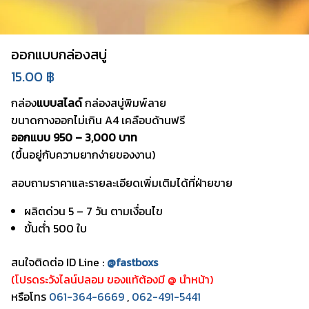
ออกแบบกล่องสบู่
15.00
฿
กล่อง
แบบสไลด์
กล่องสบู่พิมพ์ลาย
ขนาดกางออกไม่เกิน A4 เคลือบด้านฟรี
ออกแบบ 950 – 3,000 บาท
(ขึ้นอยู่กับความยากง่ายของงาน)
สอบถามราคาและรายละเอียดเพิ่มเติมได้ที่ฝ่ายขาย
ผลิตด่วน 5 – 7 วัน ตามเงื่อนไข
ขั้นต่ำ 500 ใบ
สนใจติดต่อ ID Line :
@fastboxs
(โปรดระวังไลน์ปลอม ของแท้ต้องมี @ นำหน้า)
หรือโทร
061-364-6669
,
062-491-5441