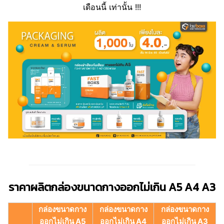
เดือนนี้ เท่านั้น !!!
ราคาผลิตกล่องขนาดกางออกไม่เกิน A5 A4 A3
กล่องขนาดกาง
กล่องขนาดกาง
กล่องขนาดกาง
ออกไม่เกิน A5
ออกไม่เกิน A4
ออกไม่เกิน A3