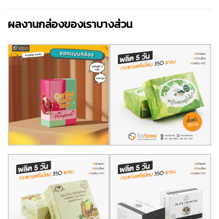
ผลงานกล่องของเราบางส่วน