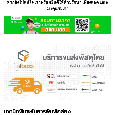
หากยังไม่แน่ใจ เราพร้อมยินดีให้คำปรึกษา เพียงแอด Line
มาคุยกับเรา
เทคนิคพิเศษในการพิมพ์กล่อง