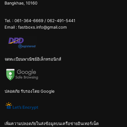
Bangkhae, 10160
Tel. :
061-364-6669
/
062-491-5441
Email :
fastboxs.info@gmail.com
จดทะเบียนพาณิชย์อิเล็กทรอนิกส์
ปลอดภัย รับรองโดย Google
เพิ่มความปลอดภัยในส่งข้อมูลบนเครือข่ายอินเทอร์เน็ต