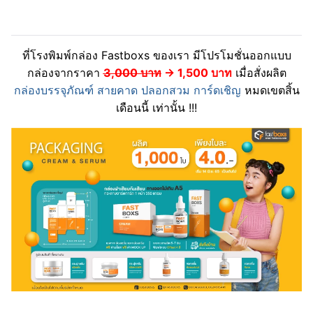
ที่โรงพิมพ์กล่อง Fastboxs ของเรา มีโปรโมชั่นออกแบบ
กล่องจากราคา
3,000 บาท
→
1,500 บาท
เมื่อสั่งผลิต
กล่องบรรจุภัณฑ์
สายคาด
ปลอกสวม
การ์ดเชิญ
หมดเขตสิ้น
เดือนนี้ เท่านั้น !!!