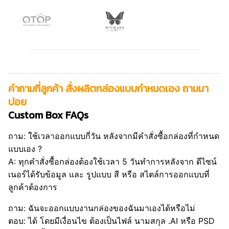
คำถามที่ลูกค้า สั่งผลิตกล่องแบบกำหนดเอง ถามมา
บ่อย
Custom Box FAQs
ถาม: ใช้เวลาออกแบบกี่วัน หลังจากมีคำสั่งซื้อกล่องที่กำหนด
แบบเอง ?
A: ทุกคำสั่งซื้อกล่องต้องใช้เวลา 5 วันทำการหลังจาก ดีไซน์
เนอร์ได้รับข้อมูล และ รูปแบบ สี หรือ สไตล์การออกแบบที่
ลูกค้าต้องการ
ถาม: ฉันจะออกแบบงานกล่องของฉันมาเองได้หรือไม่
ตอบ: ได้ โดยมีเงื่อนไข ต้องเป็นไฟล์ นามสกุล .AI หรือ PSD