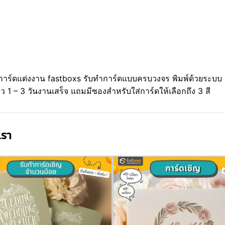
าร์ดแต่งงาน fastboxs รับทำการ์ดแบบครบวงจร พิมพ์ด้วยระบบ Di
็ว 1 – 3 วันงานเสร็จ แถมมีซองสำหรับใส่การ์ดให้เลือกถึง 3 สี
เรา