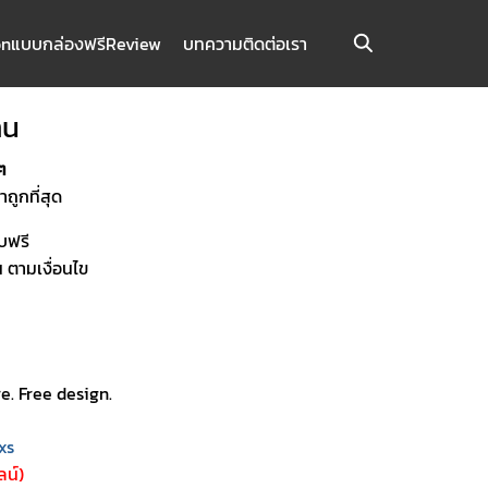
on
แบบกล่องฟรี
Review
บทความ
ติดต่อเรา
าน
ๆ
ูกที่สุด
บฟรี
น ตามเงื่อนไข
e. Free design.
xs
น์)