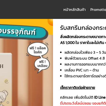
หน้าหลัก
สินค้า
Promoti
arch
:
รับสกรีนกล่องกร
สั่งผลิตกล่องกระดาษขนาดกาง
A5 1,000 ใบ ราคาใบละไม่เกิน
ผลิตกล่องไวเพียง 3 – 5 วั
พิมพ์ด้วยระบบ Offset 4 ส
ผลงานการออกแบบมากกว่า
เคลื่อบ PVC เงา – ด้าน
ใช้กระดาษอาร์ตการ์ดอย่างด
เช็คราคาติดต่อฝ่ายขาย
คลิกเลย เพิ่มอัตโนมัติ
ID Line
(โปรดระวังไลน์ปลอม ของแท้ต้