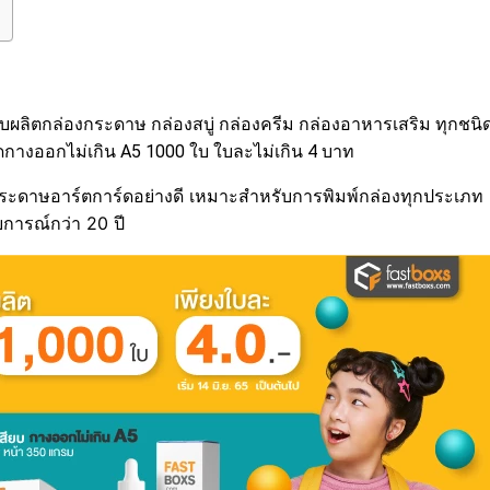
บผลิตกล่องกระดาษ กล่องสบู่ กล่องครีม กล่องอาหารเสริม ทุกชนิ
ดกางออกไม่เกิน A5 1000 ใบ ใบละไม่เกิน 4 บาท
กระดาษอาร์ตการ์ดอย่างดี เหมาะสำหรับการพิมพ์กล่องทุกประเภท
การณ์กว่า 20 ปี