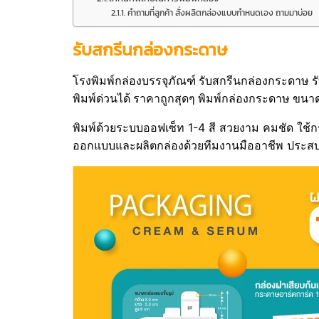
คำถามที่ลูกค้า สั่งผลิตกล่องแบบกำหนดเอง ถามมาบ่อย
รับสกรีนกล่องกระดาษ
โรงพิมพ์กล่องบรรจุภัณฑ์ รับสกรีนกล่องกระดาษ รั
พิมพ์ด่วนได้ ราคาถูกสุดๆ พิมพ์กล่องกระดาษ ขนา
พิมพ์ด้วยระบบออฟเซ็ท 1-4 สี สวยงาม คมชัด ใช้
ออกแบบและผลิตกล่องด้วยทีมงานมืออาชีพ ประสบ