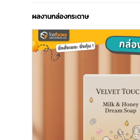
ผลงานกล่องกระดาษ