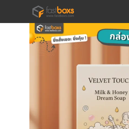
Skip
to
content
Se
for