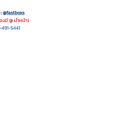
 :
@fastboxs
องมี @ นำหน้า)
-491-5441