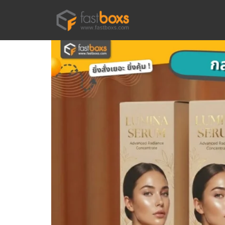
Skip
to
content
Se
for