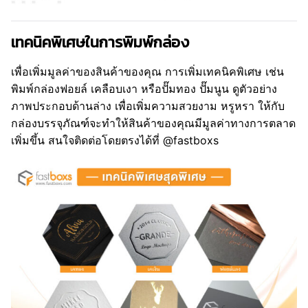
เทคนิคพิเศษในการพิมพ์กล่อง
เพื่อเพิ่มมูลค่าของสินค้าของคุณ การเพิ่มเทคนิคพิเศษ เช่น
พิมพ์กล่องฟอยล์ เคลือบเงา หรือปั๊มทอง ปั๊มนูน ดูตัวอย่าง
ภาพประกอบด้านล่าง เพื่อเพิ่มความสวยงาม หรูหรา ให้กับ
กล่องบรรจุภัณฑ์จะทำให้สินค้าของคุณมีมูลค่าทางการตลาด
เพิ่มขึ้น สนใจติดต่อโดยตรงได้ที่ @fastboxs