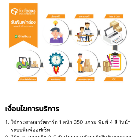
เงื่อนไขการบริการ
ใช้กระดาษอาร์ตการ์ด 1 หน้า 350 แกรม พิมพ์ 4 สี 1หน้า
ระบบพิมพ์ออฟเซ็ท