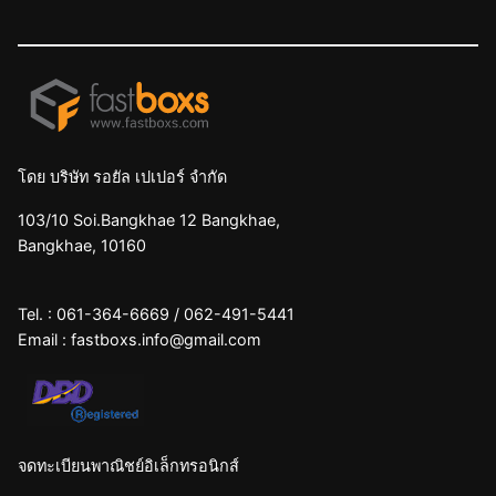
โดย บริษัท รอยัล เปเปอร์ จำกัด
103/10 Soi.Bangkhae 12 Bangkhae,
Bangkhae, 10160
Tel. :
061-364-6669
/
062-491-5441
Email :
fastboxs.info@gmail.com
จดทะเบียนพาณิชย์อิเล็กทรอนิกส์