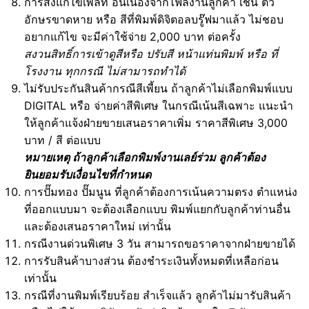
การสั่งแก้ไขเพลท อันเนื่องจากไฟล์งานลูกค้า เช่น ตัว
อักษรขาดหาย หรือ สีที่พิมพ์ดิจิตอลบรู๊ฟมาแล้ว ไม่ชอบ
อยากแก้ไข จะมีค่าใช้จ่าย 2,000 บาท ต่อครั้ง
สงวนสิทธิ์การเข้าดูสีหรือ ปรับสี หน้าแท่นพิมพ์ หรือ ที่
โรงงาน ทุกกรณี ไม่สามารถทำได้
ไม่รับประกันสินค้ากรณีสีเพี้ยน ถ้าลูกค้าไม่เลือกพิมพ์แบบ
DIGITAL หรือ จ่ายค่าสีพิเศษ ในกรณีเน้นสีเฉพาะ แนะนำ
ให้ลูกค้าแจ้งฝ่ายขายเสนอราคาเพิ่ม ราคาสีพิเศษ 3,000
บาท / สี ต่อแบบ
หมายเหตุ ถ้าลูกค้าเลือกพิมพ์งานเลย์ร่วม ลูกค้าต้อง
ยินยอมรับเงื่อนไขที่กำหนด
การปั๊มทอง ปั๊มนูน ที่ลูกค้าต้องการเน้นความตรง ตำแหน่ง
ที่ออกแบบมา จะต้องเลือกแบบ พิมพ์แยกกับลูกค้าท่านอื่น
และต้องเสนอราคาใหม่ เท่านั้น
กรณีงานด่วนพิเศษ 3 วัน สามารถขอราคาจากฝ่ายขายได้
การรับสินค้าบางส่วน ต้องชำระเงินทั้งหมดที่เหลือก่อน
เท่านั้น
กรณีที่งานพิมพ์เรียบร้อย สำเร็จแล้ว ลูกค้าไม่มารับสินค้า