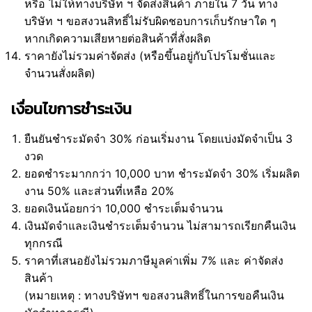
หรือ ไม่ให้ทางบริษัท ฯ จัดส่งสินค้า ภายใน 7 วัน ทาง
บริษัท ฯ ขอสงวนสิทธิ์ไม่รับผิดชอบการเก็บรักษาใด ๆ
หากเกิดความเสียหายต่อสินค้าที่สั่งผลิต
ราคายังไม่รวมค่าจัดส่ง (หรือขึ้นอยู่กับโปรโมชั่นและ
จำนวนสั่งผลิต)
เงื่อนไขการชำระเงิน
ยืนยันชำระมัดจำ 30% ก่อนเริ่มงาน โดยแบ่งมัดจำเป็น 3
งวด
ยอดชำระมากกว่า 10,000 บาท ชำระมัดจำ 30% เริ่มผลิต
งาน 50% และส่วนที่เหลือ 20%
ยอดเงินน้อยกว่า 10,000 ชำระเต็มจำนวน
เงินมัดจำและเงินชำระเต็มจำนวน ไม่สามารถเรียกคืนเงิน
ทุกกรณี
ราคาที่เสนอยังไม่รวมภาษีมูลค่าเพิ่ม 7% และ ค่าจัดส่ง
สินค้า
(หมายเหตุ : ทางบริษัทฯ ขอสงวนสิทธิ์ในการขอคืนเงิน