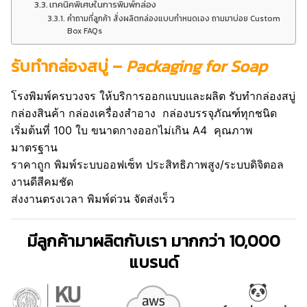
เทคนิคพิเศษในการพิมพ์กล่อง
คำถามที่ลูกค้า สั่งผลิตกล่องแบบกำหนดเอง ถามมาบ่อย Custom
Box FAQs
รับทำกล่องสบู่ –
Packaging for Soap
โรงพิมพ์ครบวงจร ให้บริการออกแบบและผลิต รับทำกล่องสบู่
กล่องสินค้า กล่องเครื่องสำอาง กล่องบรรจุภัณฑ์ทุกชนิด
เริ่มต้นที่ 100 ใบ ขนาดกางออกไม่เกิน A4 คุณภาพ
มาตรฐาน
ราคาถูก พิมพ์ระบบออฟเซ็ท ประสิทธิภาพสูง/ระบบดิจิตอล
งานดีสีคมชัด
ส่งงานตรงเวลา พิมพ์ด่วน จัดส่งเร็ว
มีลูกค้ามาผลิตกับเรา มากกว่า 10,000
แบรนด์