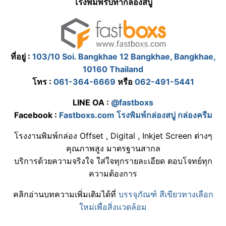
โรงพิมพ์รับทำกล่องสบู่
ที่อยู่ :
103/10 Soi. Bangkhae 12 Bangkhae, Bangkhae,
10160 Thailand
โทร :
061-364-6669
หรือ
062-491-5441
LINE OA :
@fastboxs
Facebook :
Fastboxs.com โรงพิมพ์กล่องสบู่ กล่องครีม
โรงงานพิมพ์กล่อง Offset , Digital , Inkjet Screen ต่างๆ
คุณภาพสูง มาตรฐานสากล
บริการด้วยความจริงใจ ใส่ใจทุกรายละเอียด ตอบโจทย์ทุก
ความต้องการ
คลิกอ่านบทความเพิ่มเติมได้ที่
บรรจุภัณฑ์ สีเขียวทางเลือก
ใหม่เพื่อสิ่งแวดล้อม