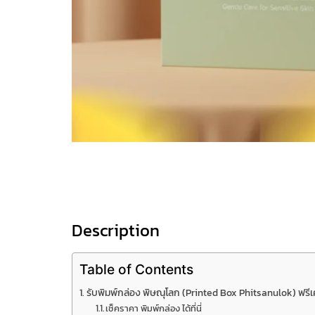
Description
Table of Contents
รับพิมพ์กล่อง พิษณุโลก (Printed Box Phitsanulok) ฟรี
เช็คราคา พิมพ์กล่อง ได้ที่นี่