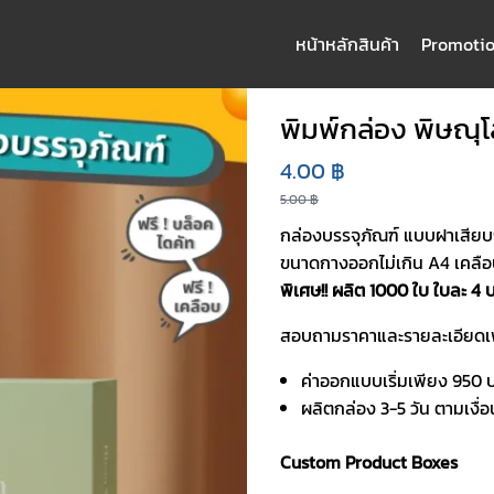
หน้าหลัก
สินค้า
Promoti
arch
:
พิมพ์กล่อง พิษณุ
Original
Current
4.00
฿
price
price
5.00
฿
กล่องบรรจุภัณฑ์ แบบฝาเสียบ
was:
is:
ขนาดกางออกไม่เกิน A4 เคลือ
5.00 ฿.
4.00 ฿.
พิเศษ!! ผลิต 1000 ใบ ใบละ 4 
สอบถามราคาและรายละเอียดเพิ่
ค่าออกแบบเริ่มเพียง 950 
ผลิตกล่อง 3-5 วัน ตามเงื่
Custom Product Boxes