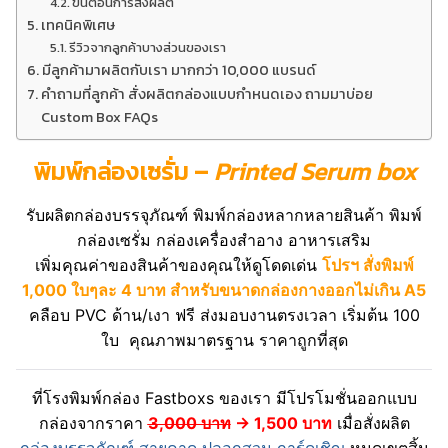
ขั้นตอนการสั่งผลิต
เทคนิคพิเศษ
รีวิวจากลูกค้าบางส่วนของเรา
มีลูกค้ามาผลิตกับเรา มากกว่า 10,000 แบรนด์
คำถามที่ลูกค้า สั่งผลิตกล่องแบบกำหนดเอง ถามมาบ่อย
Custom Box FAQs
พิมพ์กล่องเซรั่ม –
Printed
Serum box
รับผลิตกล่องบรรจุภัณฑ์ พิมพ์กล่องหลากหลายสินค้า พิมพ์
กล่องเซรั่ม กล่องเครื่องสำอาง อาหารเสริม
เพิ่มคุณค่าของสินค้าของคุณให้ดูโดดเด่น
โปรฯ สั่งพิมพ์
1,000 ใบๆละ 4 บาท สำหรับขนาดกล่องกางออกไม่เกิน A5
คลือบ PVC ด้าน/เงา ฟรี ส่งมอบงานตรงเวลา เริ่มต้น 100
ใบ คุณภาพมาตรฐาน ราคาถูกที่สุด
ที่โรงพิมพ์กล่อง Fastboxs ของเรา มีโปรโมชั่นออกแบบ
กล่องจากราคา
3,000 บาท
→
1,500 บาท
เมื่อสั่งผลิต