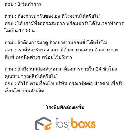
ตอบ : 3 วันทำการ
ถาม : ต้องการมารับของเอง ที่โรงงานได้หรือไม่
ตอบ : ได้ เรามีที่จอดรถสะดวก พร้อมมารับได้ในเวลาทำการ
ไม่เกิน 17.00 น.
ถาม : ถ้าต้องการมาดู ตัวอย่างงานก่อนสั่งได้หรือไม่
ตอบ : เรามีห้องรับรอง และ มีตัวอย่างผลงาน ตัวอย่างการ
พิมพ์ เทคนิคต่างๆ พร้อมไว้บริการ
ถาม : ถ้ามีงานกล่องด่วนมาก ต้องการภายใน 24 ชั่วโมง
คุณสามารถผลิตได้หรือไม่
ตอบ : ทำได้ ตามเงื่อนไข บริษัท กรุณาติดต่อ ฝ่ายขายเพื่อรับ
เงื่อนไข ก่อนสั่งผลิต
โรงพิมพ์กล่องเซรั่ม