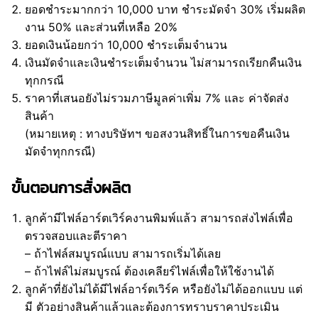
ยอดชำระมากกว่า 10,000 บาท ชำระมัดจำ 30% เริ่มผลิต
งาน 50% และส่วนที่เหลือ 20%
ยอดเงินน้อยกว่า 10,000 ชำระเต็มจำนวน
เงินมัดจำและเงินชำระเต็มจำนวน ไม่สามารถเรียกคืนเงิน
ทุกกรณี
ราคาที่เสนอยังไม่รวมภาษีมูลค่าเพิ่ม 7% และ ค่าจัดส่ง
สินค้า
(หมายเหตุ : ทางบริษัทฯ ขอสงวนสิทธิ์ในการขอคืนเงิน
มัดจำทุกกรณี)
ขั้นตอนการสั่งผลิต
ลูกค้ามีไฟล์อาร์ตเวิร์คงานพิมพ์แล้ว สามารถส่งไฟล์เพื่อ
ตรวจสอบและตีราคา
– ถ้าไฟล์สมบูรณ์แบบ สามารถเริ่มได้เลย
– ถ้าไฟล์ไม่สมบูรณ์ ต้องเคลียร์ไฟล์เพื่อให้ใช้งานได้
ลูกค้าที่ยังไม่ได้มีไฟล์อาร์ตเวิร์ค หรือยังไม่ได้ออกแบบ แต่
มี ตัวอย่างสินค้าแล้วและต้องการทราบราคาประเมิน