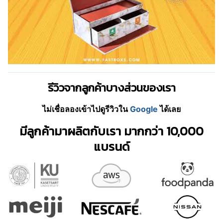
รีวิวจากลูกค้าบางส่วนของเรา
ไม่เชื่อลองเข้าไปดูรีวิวใน
Google
ได้เลย
มีลูกค้ามาผลิตกับเรา มากกว่า 10,000
แบรนด์