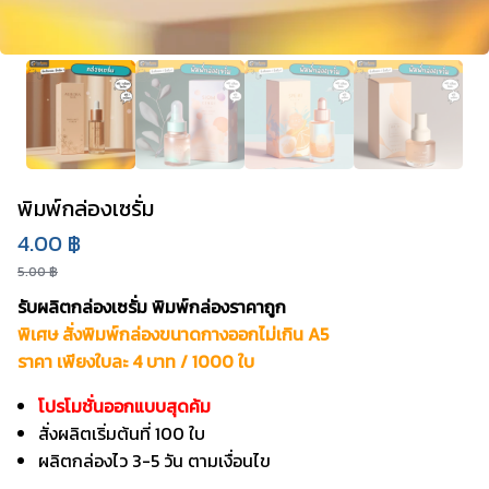
พิมพ์กล่องเซรั่ม
Original
Current
4.00
฿
price
price
5.00
฿
รับผลิตกล่องเซรั่ม พิมพ์กล่องราคาถูก
was:
is:
พิเศษ สั่งพิมพ์กล่องขนาดกางออกไม่เกิน A5
5.00 ฿.
4.00 ฿.
ราคา เพียงใบละ 4 บาท / 1000 ใบ
โปรโมชั่นออกแบบสุดค้ม
สั่งผลิตเริ่มต้นที่ 100 ใบ
ผลิตกล่องไว 3-5 วัน ตามเงื่อนไข