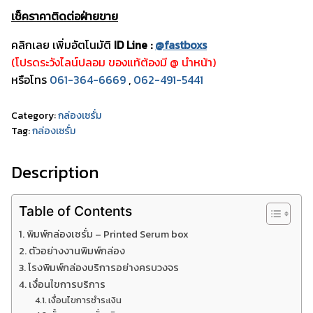
เช็คราคาติดต่อฝ่ายขาย
คลิกเลย เพิ่มอัตโนมัติ
ID Line :
@fastboxs
(โปรดระวังไลน์ปลอม ของแท้ต้องมี @ นำหน้า)
หรือโทร
061-364-6669
,
062-491-5441
Category:
กล่องเซรั่ม
Tag:
กล่องเซรั่ม
Description
Table of Contents
พิมพ์กล่องเซรั่ม – Printed Serum box
ตัวอย่างงานพิมพ์กล่อง
โรงพิมพ์กล่องบริการอย่างครบวงจร
เงื่อนไขการบริการ
เงื่อนไขการชำระเงิน