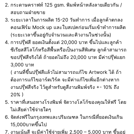
กระดาษคราฟท์ 125 gsm. พิมพ์หน้าหลังลายเดียวกัน /
สอบถามฝ่ายขาย
ระยะเวลาในการผลิต 15-20 วันทำการ เมื่อลูกค้าตกลง
คอนเฟิร์ม Mock up และใบสเปคก่อนเริ่มเข้าทำการผลิต
(ระยะเวลาขึ้นอยู่กับจำนวนและคิวงานในช่วงนั้น)
การปรุ๊ฟสี ยอดเงินตั้งแต่ 20,000 บาท ขึ้นไปและลูกค้า
ซีเรียสสีโลโก้หรือสีพื้นหรือเป็นงานสีพิเศษ ลูกค้าสามารถ
ขอปรุ๊ฟสีจริงได้ ถ้ายอดไม่ถึง 20,000 บาท มีค่าปรุ๊ฟแยก
3,000 บาท
( งานที่ขึ้นปรุ๊ฟสีแล้วไม่สามารถแก้ไข Artwork ได้ ถ้า
ต้องการแก้ไขอาร์ตเวิร์ค จะมีค่าแก้ไขเพิ่มอีกต่างหาก
งานปรุ๊ฟสีจริง ไว้ดูสำหรับดูสีงานพิมพ์จริง +- 10% ถึง
20% )
ราคาที่เสนอทางโรงพิมพ์ จัดวางโลโก้ของคุณให้ฟรี โดย
ไม่เสียค่าใช้จ่ายใดๆ
จัดส่งฟรีในกรุงเทพและปริมณฑล ในกรณีที่ยอดเงินเกิน
15,000บาทขึ้นไป
งานเน้นสี จะมีค่าใช้จ่ายเพิ่ม 2,500 – 5,000 บาท ขึ้นอยู่