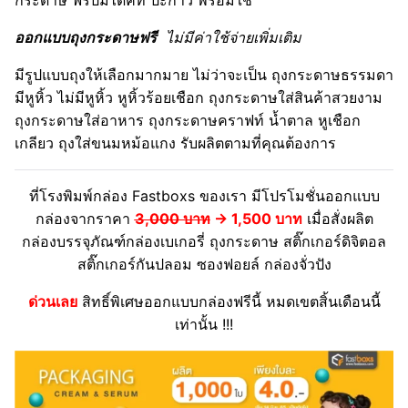
กระดาษ ฟรีปั๊มไดคัท ปะกาว พร้อมใช้
ออกแบบถุงกระดาษฟรี
ไม่มีค่าใช้จ่ายเพิ่มเติม
มีรูปแบบถุงให้เลือกมากมาย ไม่ว่าจะเป็น ถุงกระดาษธรรมดา
มีหูหิ้ว ไม่มีหูหิ้ว หูหิ้วร้อยเชือก ถุงกระดาษใส่สินค้าสวยงาม
ถุงกระดาษใส่อาหาร ถุงกระดาษคราฟท์ น้ำตาล หูเชือก
เกลียว ถุงใส่ขนมหม้อแกง รับผลิตตามที่คุณต้องการ
ที่โรงพิมพ์กล่อง Fastboxs ของเรา มีโปรโมชั่นออกแบบ
กล่องจากราคา
3,000 บาท
→
1,500 บาท
เมื่อสั่งผลิต
กล่องบรรจุภัณฑ์กล่องเบเกอรี่ ถุงกระดาษ สติ๊กเกอร์ดิจิตอล
สติ๊กเกอร์กันปลอม ซองฟอยล์ กล่องจั่วปัง
ด่วนเลย
สิทธิ์พิเศษออกแบบกล่องฟรีนี้ หมดเขตสิ้นเดือนนี้
เท่านั้น !!!