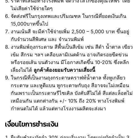
ราคาที่เสนอทางโรงพิมพ์ จัดวางโลโก้ของคุณให้ฟรี โดย
ไม่เสียค่าใช้จ่ายใดๆ
จัดส่งฟรีในกรุงเทพและปริมณฑล ในกรณีที่ยอดเงินเกิน
15,000บาทขึ้นไป
งานเน้นสี จะมีค่าใช้จ่ายเพิ่ม 2,500 – 5,000 บาท ขึ้นอยู่
กับจำนวนสีพิเศษ และ จำนวนพิมพ์
งานพิมพ์ถุงกระดาษ สีพื้นเป็นสีเข้ม เช่น สีดำ น้ำตาล เขียว
เข้ม สีกรม ฯลฯ เคลือบลามิเนตด้าน อาจเกิดรอยขีดข่วน
หรือรอยเส้น บนตัวงาน มีโอกาสเกิดขึ้น 10-20% ซึ่งหลีก
เลี่ยงไม่ได้
ลูกค้าต้องยอมรับความเสี่ยงนี้
ในกรณีที่เป็นงานถุงกระดาษคราฟท์น้ำตาล ทั้งหูเกลียว
กระดาษ และหูตีแบน หูกระดาษกับถุง สีอาจจะไม่เหมือน
กันเพราะเป็นกระดาษรีไซเคิล บังคับสีไม่ได้ สีแต่ละล็อตไม่
เหมือนกัน แตกต่างกัน +/- 10% ถึง 20% ทางโรงพิมพ์
กำหนดไม่ได้ แล้วแต่ทางโรงงานผลิตจะส่งมา
เงื่อนไขการชำระเงิน
ยืนยันชำระมัดจำ 30% ก่อนเริ่มงาน โดยแบ่งมัดจำเป็น 3