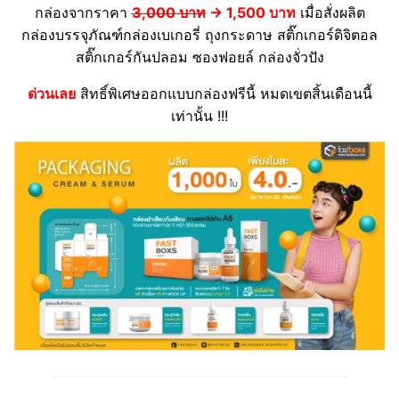
กล่องจากราคา
3,000 บาท
→
1,500 บาท
เมื่อสั่งผลิต
กล่องบรรจุภัณฑ์กล่องเบเกอรี่ ถุงกระดาษ สติ๊กเกอร์ดิจิตอล
สติ๊กเกอร์กันปลอม ซองฟอยล์ กล่องจั่วปัง
ด่วนเลย
สิทธิ์พิเศษออกแบบกล่องฟรีนี้ หมดเขตสิ้นเดือนนี้
เท่านั้น !!!