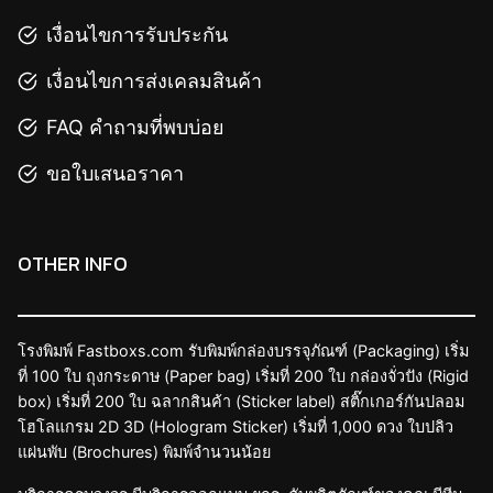
เงื่อนไขการรับประกัน
เงื่อนไขการส่งเคลมสินค้า
FAQ คำถามที่พบบ่อย
ขอใบเสนอราคา
OTHER INFO
โรงพิมพ์ Fastboxs.com รับพิมพ์กล่องบรรจุภัณฑ์ (Packaging) เริ่ม
ที่ 100 ใบ ถุงกระดาษ (Paper bag) เริ่มที่ 200 ใบ กล่องจั่วปัง (Rigid
box) เริ่มที่ 200 ใบ ฉลากสินค้า (Sticker label) สติ๊กเกอร์กันปลอม
โฮโลแกรม 2D 3D (Hologram Sticker) เริ่มที่ 1,000 ดวง ใบปลิว
แผ่นพับ (Brochures) พิมพ์จำนวนน้อย