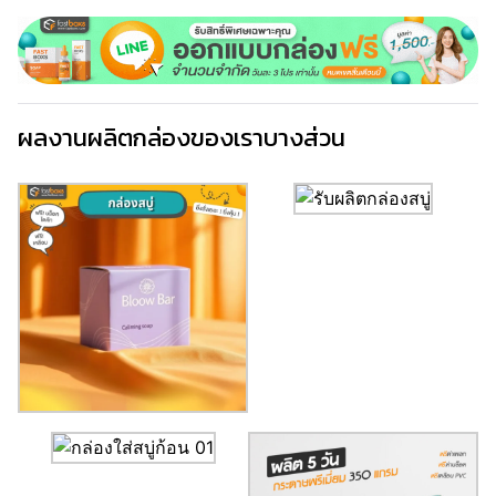
ผลงานผลิตกล่องของเราบางส่วน