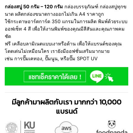
กล่องสบู่ 50 กรัม – 120 กรัม
กล่องบรรจุภัณฑ์ กล่องสบู่ทุกข
นาด
ผลิตกล่องขนาดกางออกไม่เกิน A4 ราคาถูก
ใช้กระดาษอาร์ตการ์ด 350 แกรมในการผลิต
พิมพ์ด้วยระบบ
ออฟเซ็ท 4 สี เพื่อให้งานพิมพ์ของคุณมีสีสันและคุณภาพคม
ชัด
ฟรี เคลือบลามิเนตแบบเงาหรือด้าน
เพื่อให้แบรนด์ของคุณ
โดดเด่นไม่เหมือนใคร เรายังมีออฟชั่นเสริมมากมาย
เช่น การปั๊มเคทอง, ปั๊มนูน, หรือปั๊ม SPOT UV
มีลูกค้ามาผลิตกับเรา มากกว่า 10,000
แบรนด์