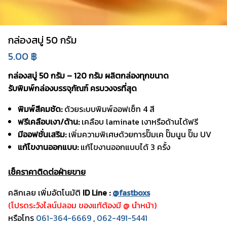
กล่องสบู่ 50 กรัม
5.00
฿
กล่องสบู่ 50 กรัม – 120 กรัม ผลิตกล่องทุกขนาด
รับพิมพ์กล่องบรรจุภัณฑ์ ครบวงจรที่สุด
พิมพ์สีคมชัด:
ด้วยระบบพิมพ์ออฟเซ็ท 4 สี
ฟรีเคลือบเงา/ด้าน:
เคลือบ laminate เงาหรือด้านได้ฟรี
มีออฟชั่นเสริม:
เพิ่มความพิเศษด้วยการปั๊มเค ปั๊มนูน ปั๊ม UV
แก้ไขงานออกแบบ:
แก้ไขงานออกแบบได้ 3 ครั้ง
เช็คราคาติดต่อฝ่ายขาย
คลิกเลย เพิ่มอัตโนมัติ
ID Line :
@fastboxs
(โปรดระวังไลน์ปลอม ของแท้ต้องมี @ นำหน้า)
หรือโทร
061-364-6669
,
062-491-5441