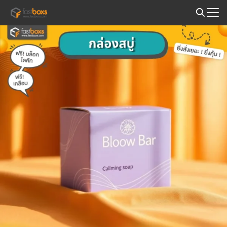
Skip
to
Search
content
for: