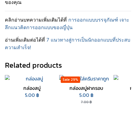
ของคุณ
คลิกอ่านบทความเพิ่มเติมได้ที่
การออกแบบบรรจุภัณฑ์ เจาะ
ลึกแนวคิดการออกแบบของญี่ปุ่น
อ่านเพิ่มเติมต่อได้ที่
7 แนวทางสู่การเป็นนักออกแบบที่ประสบ
ความสำเร็จ!
Related products
Sale 29%
กล่องสบู่
กล่องสบู่ฝาครอบ
กล่
Original price was: 7.00 ฿
Current price is: 5.
5.00
฿
5.00
฿
7.00
฿