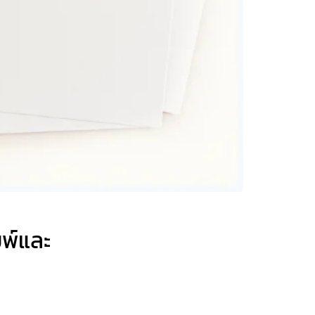
พ์และ