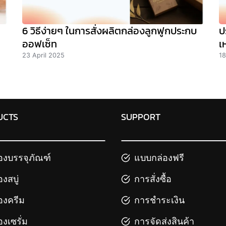
6 วิธีง่ายๆ ในการสั่งผลิตกล่องลูกฟูกประกบ
ป
ออฟเซ็ท
เ
23 April 2025
18
UCTS
SUPPORT
องบรรจุภัณฑ์
แบบกล่องฟรี
องสบู่
การสั่งซื้อ
องครีม
การชำระเงิน
องเซรั่ม
การจัดส่งสินค้า