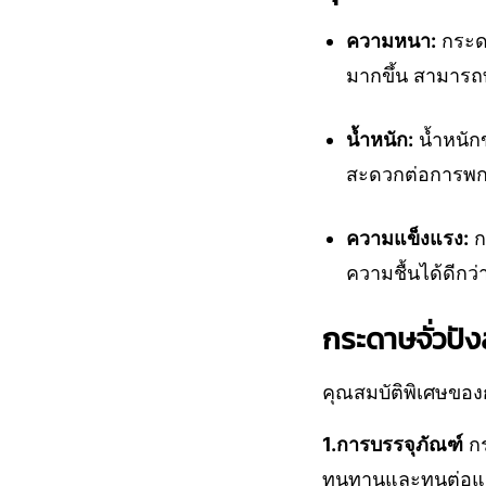
ความหนา:
กระดา
มากขึ้น สามารถ
น้ำหนัก:
น้ำหนักข
สะดวกต่อการพกพ
ความแข็งแรง:
ก
ความชื้นได้ดีก
กระดาษจั่วปัง
คุณสมบัติพิเศษขอ
1.การบรรจุภัณฑ์
กร
ทนทานและทนต่อแรง