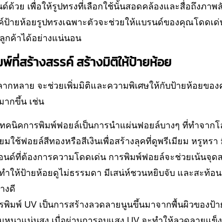
้วย เพื่อให้รูปทรงที่เลือกใช้นั้นสอดคล้องและสื่อถึงภาพล
์ป้ายห้อยรูปทรงเฉพาะตัวจะช่วยให้แบรนด์ของคุณโดดเด่น
ลูกค้าได้อย่างแน่นอน
์ที่สร้างสรรค์ สร้างมิติให้ป้ายห้อย
ลากหลาย จะช่วยเพิ่มมิติและความพิเศษให้กับป้ายห้อยของค
ากขึ้น เช่น
เทคนิคการพิมพ์ฟอยล์เป็นการนำแผ่นฟอยล์บางๆ ที่ทำจากโ
ิยมใช้ฟอยล์สีทองหรือสีเงินเพื่อสร้างลุคที่ดูพรีเมียม หรูหรา
อนด์ที่ต้องการความโดดเด่น การพิมพ์ฟอยล์จะช่วยเน้นจุดส
ทำให้ป้ายห้อยดูไม่ธรรมดา มีเสน่ห์ชวนหยิบจับ และสะท้อ
างดี
พิมพ์ UV เป็นการสร้างลวดลายนูนขึ้นมาจากพื้นผิวของป้า
ามหนาแน่นสูง เมื่อผ่านการอบแสง UV จะทำให้ลวดลายแข็งตั