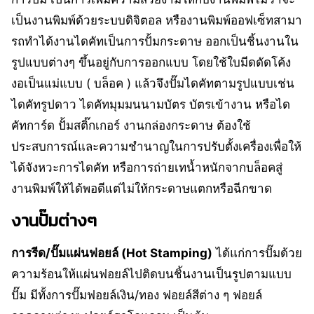
เป็นงานพิมพ์ด้วยระบบดิจิตอล หรืองานพิมพ์ออฟเซ็ทสามา
รถทำได้งานไดคัทเป็นการปั้มกระดาษ ออกเป็นชิ้นงานใน
รูปแบบต่างๆ ขึ้นอยู่กับการออกแบบ โดยใช้ใบมีดดัดโค้ง
งอเป็นแม่แบบ ( บล็อค ) แล้วจึงปั๊มไดคัทตามรูปแบบเช่น
ไดคัทรูปดาว ไดคัทมุมมนนามบัตร บัตรเข้างาน หรือได
คัทการ์ด ปั้มสติ๊กเกอร์ งานกล่องกระดาษ ต้องใช้
ประสบการณ์และความชำนาญในการปรับตั้งเครื่องเพื่อให้
ได้จังหวะการไดคัท หรือการถ่ายเทน้ำหนักจากบล็อคสู่
งานพิมพ์ให้ได้พอดีแต่ไม่ให้กระดาษแตกหรือฉีกขาด
งานปั๊มต่างๆ
การรีด/ปั๊มแผ่นฟอยล์ (Hot Stamping)
ได้แก่การปั๊มด้วย
ความร้อนให้แผ่นฟอยล์ไปติดบนชิ้นงานเป็นรูปตามแบบ
ปั๊ม มีทั้งการปั๊มฟอยล์เงิน/ทอง ฟอยล์สีต่าง ๆ ฟอยล์