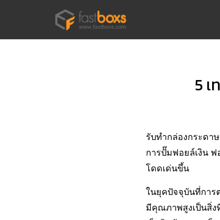
Skip
to
content
Se
for
5 เ
รับทำกล่องกระดาษส
การปั๊มฟอยล์เงิน ฟ
โดดเด่นขึ้น
ในยุคปัจจุบันที่ก
มีคุณภาพสูงเป็นสิ่