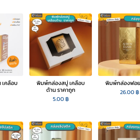
5.00 ฿.
4.00 ฿.
น เคลือบ
พิมพ์กล่องสบู่ เคลือบ
พิมพ์กล่องฟอ
ด้าน ราคาถูก
26.00
฿
5.00
฿