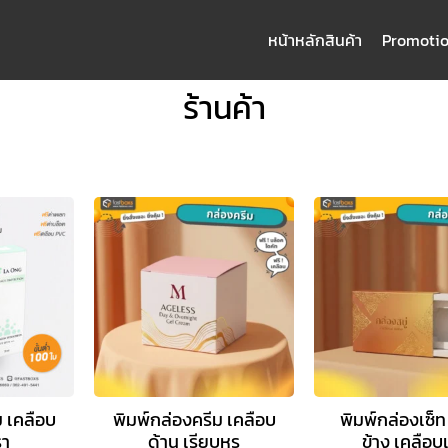
หน้าหลัก
สินค้า
Promoti
arch
ร้านค้า
:
ม เคลือบ
พิมพ์กล่องครีม เคลือบ
พิมพ์กล่องเซ็ท
รา
ด้าน เรียบหรู
ข้าง เคลือบ