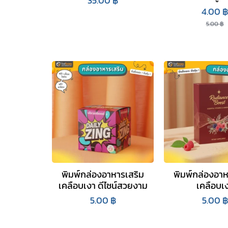
35.00
฿
Origin
4.00
฿
price
5.00
฿
was:
5.00 ฿
พิมพ์กล่องอาหารเสริม
พิมพ์กล่องอาห
เคลือบเงา ดีไซน์สวยงาม
เคลือบเ
5.00
฿
5.00
฿