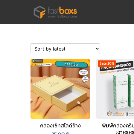
Skip
to
content
Se
for
Sale 20%
กล่องเซ็ทสไลด์ข้าง
พิมพ์กล่องครี
เงาหรูห