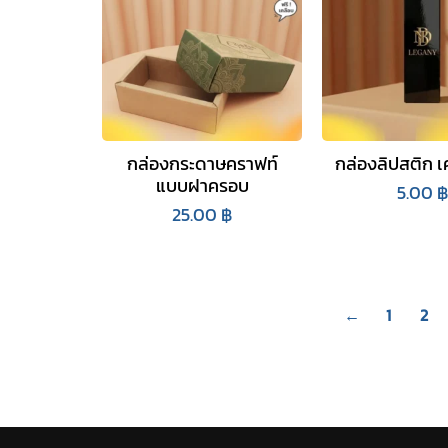
กล่องกระดาษคราฟท์
กล่องลิปสติก เ
แบบฝาครอบ
5.00
฿
25.00
฿
←
1
2