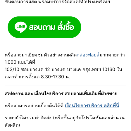
ขั้นตอนการผลิต พร้อมบริการจัดส่งไปทั่วประเทศไทย
หรือแวะมาเยี่ยมชมตัวอย่างงานผลิต
กล่องฟอยล์
มากมายกว่า
1,000 แบบได้ที่
103/10 ซอยบางแค 12 บางแค บางแค กรุงเทพฯ 10160 ใน
เวลาทำการตั้งแต่ 8.30-17.30 น.
สเปคงาน และ เงื่อนไขบริการ สอบถามเพิ่มเติมที่ฝ่ายขาย
หรือสามารถอ่านเบื้องต้นได้ที่
เงื่อนไขการบริการ คลิกที่นี่
ราคายังไม่รวมค่าจัดส่ง (หรือขึ้นอยู่กับโปรโมชั่นและจำนวน
สั่งผลิต)