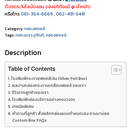
(โปรดระวังไลน์ปลอม ของแท้ต้องมี @ นำหน้า)
หรือโทร
061-364-6669
,
062-491-5441
Category:
กล่องฟอยล์
Tags:
กล่องบรรจุภัณฑ์
,
กล่องฟอยล์
Description
Table of Contents
โรงพิมพ์กระดาษฟอยล์เงิน (Silver Foil Box)
ผลงานกล่องกระดาษเคลือบฟอยล์ ของเรา
รีวิวจากลูกค้าของเรา
โรงพิมพ์กล่องบริการอย่างครบวงจร
เทคนิคพิเศษ
คำถามที่ลูกค้า สั่งผลิตกล่องแบบกำหนดเอง ถามมาบ่อย
Custom Box FAQs