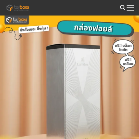
Skip
to
Search
content
for: