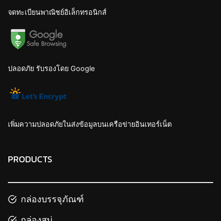
จดทะเบียนพาณิชย์อิเล็กทรอนิกส์
ปลอดภัย รับรองโดย Google
เพิ่มความปลอดภัยในส่งข้อมูลบนเครือข่ายอินเทอร์เน็ต
PRODUCTS
กล่องบรรจุภัณฑ์
กล่องสบู่