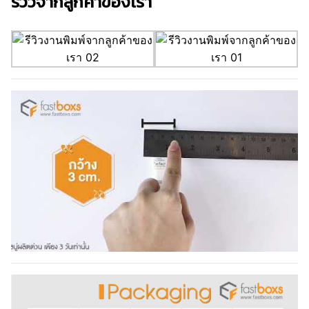
รีวิวจากลูกค้าของเรา