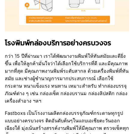
โรงพิมพ์กล่องบริการอย่างครบวงจร
กว่า 15 ปีที่ผ่านมา เราได้พัฒนางานพิมพ์ให้ทันสมัยและดียิ่ง
ขึ้น เพื่อให้ลูกค้ามั่นใจว่าได้เลือกใช้บริการที่ดี และมีคุณภาพ
มากที่สุด มีคุณภาพงานพิมพ์ระดับสากล ด้วยเครื่องพิมพ์ที่ทัน
สมัย และช่างผู้ชำนาญการมากประสบการณ์ เลือกใช้
กระดาษ หนาแข็งแรง ทนทาน เหมาะสำหรับ ทำกล่องบรรจุ
ภัณฑ์ต่าง ๆ เช่น กล่องเซ็ต กล่องบรานม กล่องลิปสติก กล่อง
เครื่องสำอาง ฯลฯ
Fastboxs เป็นโรงงานผลิตกล่องบรรจุภัณฑ์กระดาษทุกรูป
แบบอย่างครบวงจร ติดอันดับต้นๆในแถบเอเชียตะวันออก
เฉียงใต้ มุ่งเน้นสร้างสรรค์งานพิมพ์ให้มีคุณภาพ ตรวจเช็คทุก