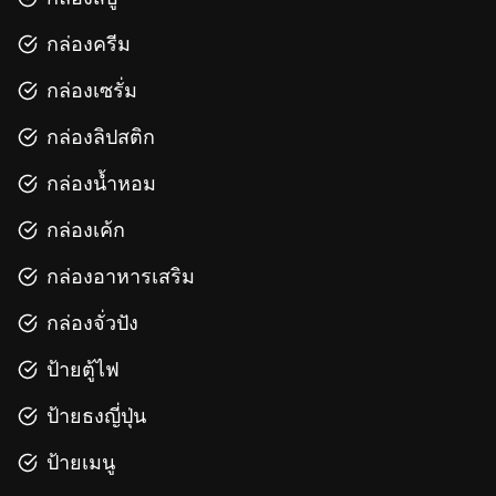
กล่องครีม
กล่องเซรั่ม
กล่องลิปสติก
กล่องน้ำหอม
กล่องเค้ก
กล่องอาหารเสริม
กล่องจั่วปัง
ป้ายตู้ไฟ
ป้ายธงญี่ปุ่น
ป้ายเมนู