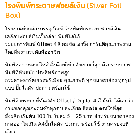
โรงพิมพ์กระดาษฟอยล์เงิน
(Silver Foil
Box)
โรงงานทำกล่องบรรจุภัณฑ์ โรงพิมพ์กระดาษฟอยล์เงิน
เคลือบฟอยล์เงินทั้งกล่อง พิมพ์โลโก้
ระบบการพิมพ์ Offset 4 สี คมชัด เงาวิ๊ง การันตีคุณภาพงาน
โดยทีมงานระดับมืออาชีพ
พิมพ์หลากหลายไซส์
สั่งน้อยก็ทำ สั่งเยอะก็ถูก
ด้วยระบบการ
พิมพ์ที่ทันสมัย ประสิทธิภาพสูง
กระดาษอาร์ตเกรดพรีเมี่ยม คุณภาพดี ทุกขนาดกล่อง ทุกรูป
แบบ ปั๊มไดคัท ปะกาว พร้อมใช้
พิมพ์ด้วยระบบที่ทันสมัย Offset / Digital 4 สี มั่นใจได้เลยว่า
งานของคุณจะคมชัดทุกรายละเอียด สีสดใส ตรงใจที่สุด
สั่งผลิต เริ่มต้น 100 ใบ ใบละ 5 – 25 บาท สำหรับขนาดกล่อง
กางออกไม่เกิน A4ปั๊มไดคัท ปะกาว พร้อมใช้ งานครบจบที่
เดียว