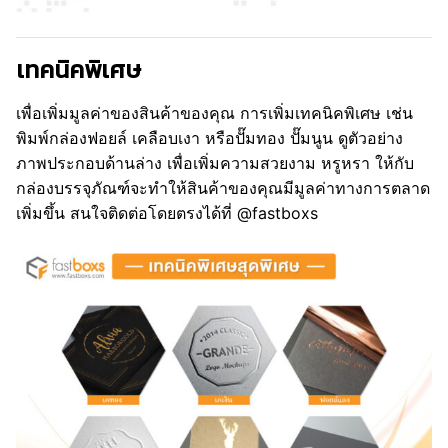
เทคนิคพิเศษ
เพื่อเพิ่มมูลค่าของสินค้าของคุณ การเพิ่มเทคนิคพิเศษ เช่น
พิมพ์กล่องฟอยล์ เคลือบเงา หรือปั๊มทอง ปั๊มนูน ดูตัวอย่าง
ภาพประกอบด้านล่าง เพื่อเพิ่มความสวยงาม หรูหรา ให้กับ
กล่องบรรจุภัณฑ์จะทำให้สินค้าของคุณมีมูลค่าทางการตลาด
เพิ่มขึ้น สนใจติดต่อโดยตรงได้ที่ @fastboxs