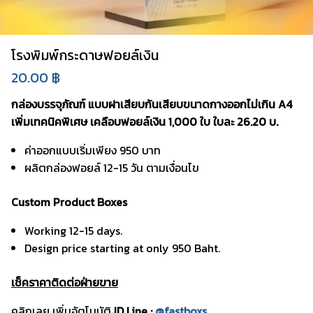
โรงพิมพ์กระดาษฟอยล์เงิน
20.00
฿
กล่องบรรจุภัณฑ์ แบบฝาเสียบก้นเสียบขนาดกางออกไม่เกิน A4
เพิ่มเทคนิคพิเศษ เคลือบฟอยล์เงิน 1,000 ใบ ใบละ 26.20 บ.
ค่าออกแบบเริ่มเพียง 950 บาท
ผลิตกล่องฟอยล์ 12-15 วัน ตามเงื่อนไข
Custom Product Boxes
Working 12-15 days.
Design price starting at only 950 Baht.
เช็คราคาติดต่อฝ่ายขาย
คลิกเลย เพิ่มอัตโนมัติ
ID Line :
@fastboxs