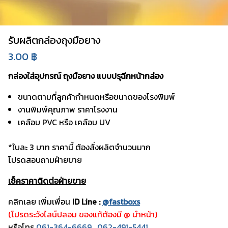
รับผลิตกล่องถุงมือยาง
3.00
฿
กล่องใส่อุปกรณ์ ถุงมือยาง แบบปรุฉีกหน้ากล่อง
ขนาดตามที่ลูกค้ากำหนดหรือขนาดของโรงพิมพ์
งานพิมพ์คุณภาพ ราคาโรงงาน
เคลือบ PVC หรือ เคลือบ UV
*ใบละ 3 บาท ราคานี้ ต้องสั่งผลิตจำนวนมาก
โปรดสอบถามฝ่ายขาย
เช็คราคาติดต่อฝ่ายขาย
คลิกเลย เพิ่มเพื่อน
ID Line :
@fastboxs
(โปรดระวังไลน์ปลอม ของแท้ต้องมี @ นำหน้า)
หรือโทร
061-364-6669
,
062-491-5441