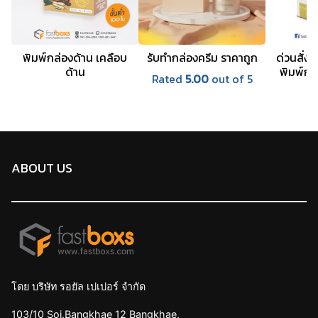
พิมพ์กล่องด้าน เคลือบ
รับทำกล่องครีม ราคาถูก
ด่วนสั่งไ
ด้าน
พิมพ์กล
Rated
5.00
out of 5
ABOUT US
โดย บริษัท รอยัล เปเปอร์ จำกัด
103/10 Soi.Bangkhae 12 Bangkhae,