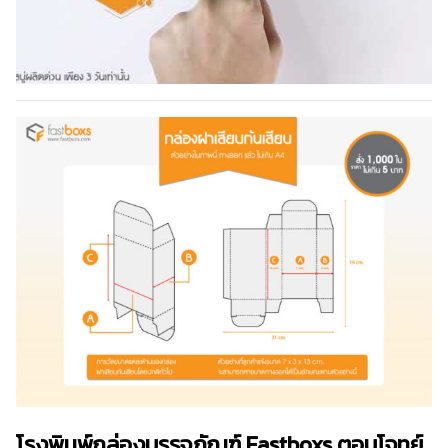
โรงพิมพ์กล่องบรรจุภัณฑ์ Fastboxs ตอบโจทย์