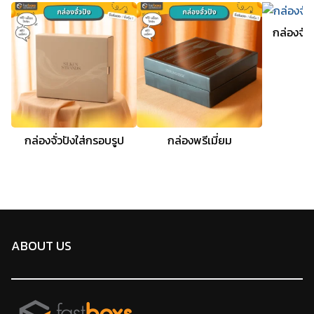
กล่องจั่ว
กล่องจั่วปังใส่กรอบรูป
กล่องพรีเมี่ยม
ABOUT US