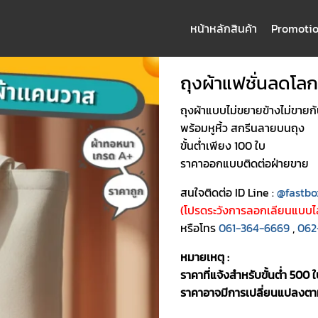
หน้าหลัก
สินค้า
Promoti
arch
:
ถุงผ้าแฟชั่นลดโลก
ถุงผ้าแบบไม่ขยายข้างไม่ขายก
พร้อมหูหิ้ว สกรีนลายบนถุง
ขั้นต่ำเพียง 100 ใบ
ราคาออกแบบติดต่อฝ่ายขาย
สนใจติดต่อ ID Line :
@fastbo
(โปรดระวังการลอกเลียนแบบไล
หรือโทร
061-364-6669
,
062
หมายเหตุ
:
ราคาที่แจ้งสำหรับ
ขั้นต่ำ 500 
ราคาอาจมีการเปลี่ยนแปลงตา