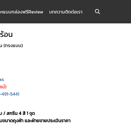
on
แบบกล่องฟรี
Review
บทความ
ติดต่อเรา
ร้อน
้น (ทรงแบน)
xs
น์)
-491-5441
ใบ /
สกรีน 4 สี 1 จุด
มขนาดถุงผ้า และฝ่ายขายประเมินราคา