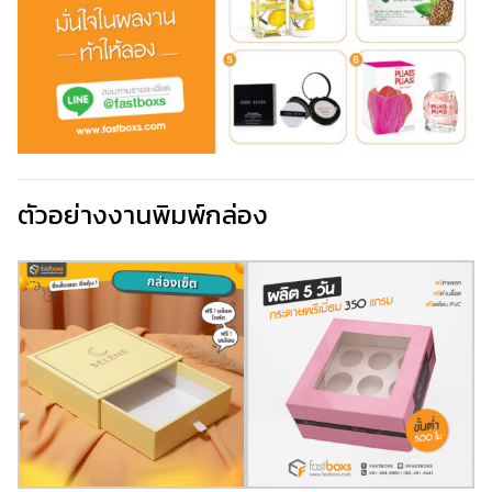
ตัวอย่างงานพิมพ์กล่อง