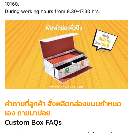
10160.
During working hours from 8.30-17.30 hrs.
คำถามที่ลูกค้า สั่งผลิตกล่องแบบกำหนด
เอง ถามมาบ่อย
Custom Box FAQs