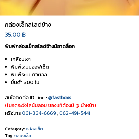
กล่องเซ็ทสไลด์ข้าง
35.00
฿
พิมพ์กล่องเซ็ทสไลด์ข้างมีถาดล็อค
เคลือบเงา
พิมพ์ระบบออฟเซ็ต
พิมพ์ระบบดิจิตอล
ขั้นต่ำ 300 ใบ
สนใจติดต่อ ID Line :
@fastboxs
(โปรดระวังไลน์ปลอม ของแท้ต้องมี @ นำหน้า)
หรือโทร
061-364-6669
,
062-491-5441
Category:
กล่องเซ็ต
Tag:
กล่องเซ็ท