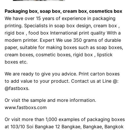
Packaging box, soap box, cream box, cosmetics box
We have over 15 years of experience in packaging
printing. Specialists in soap box design, cream box ,
rigid box , food box International print quality With a
modern printer. Expert We use 350 grams of durable
paper, suitable for making boxes such as soap boxes,
cream boxes, cosmetic boxes, rigid box , lipstick
boxes etc.
We are ready to give you advice. Print carton boxes
to add value to your product. Contact us at Line @:
@fastboxs.
Or visit the sample and more information.
www.fastboxs.com
Or visit more than 1,000 examples of packaging boxes
at 103/10 Soi Bangkae 12 Bangkae, Bangkae, Bangkok