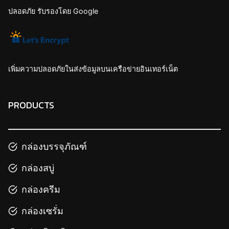
ปลอดภัย รับรองโดย Google
เพิ่มความปลอดภัยในส่งข้อมูลบนเครือข่ายอินเทอร์เน็ต
PRODUCTS
กล่องบรรจุภัณฑ์
กล่องสบู่
กล่องครีม
กล่องเซรั่ม