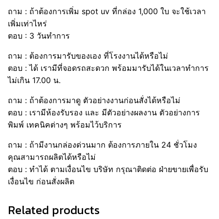
ถาม : ถ้าต้องการเพิ่ม spot uv ที่กล่อง 1,000 ใบ จะใช้เวลา
เพิ่มเท่าไหร่
ตอบ : 3 วันทำการ
ถาม : ต้องการมารับของเอง ที่โรงงานได้หรือไม่
ตอบ : ได้ เรามีที่จอดรถสะดวก พร้อมมารับได้ในเวลาทำการ
ไม่เกิน 17.00 น.
ถาม : ถ้าต้องการมาดู ตัวอย่างงานก่อนสั่งได้หรือไม่
ตอบ : เรามีห้องรับรอง และ มีตัวอย่างผลงาน ตัวอย่างการ
พิมพ์ เทคนิคต่างๆ พร้อมไว้บริการ
ถาม : ถ้ามีงานกล่องด่วนมาก ต้องการภายใน 24 ชั่วโมง
คุณสามารถผลิตได้หรือไม่
ตอบ : ทำได้ ตามเงื่อนไข บริษัท กรุณาติดต่อ ฝ่ายขายเพื่อรับ
เงื่อนไข ก่อนสั่งผลิต
Related products