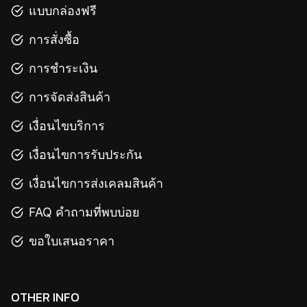
แบบกล่องฟรี
การสั่งซื้อ
การชำระเงิน
การจัดส่งสินค้า
เงื่อนไขบริการ
เงื่อนไขการรับประกัน
เงื่อนไขการส่งเคลมสินค้า
FAQ คำถามที่พบบ่อย
ขอใบเสนอราคา
OTHER INFO