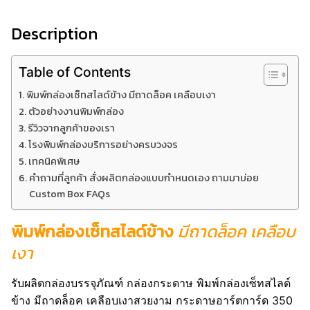
Description
Table of Contents
พิมพ์กล่องเซ็ทสไลด์ข้าง มีถาดล็อค เคลือบเงา
ตัวอย่างงานพิมพ์กล่อง
รีวิวจากลูกค้าของเรา
โรงพิมพ์กล่องบริการอย่างครบวงจร
เทคนิคพิเศษ
คำถามที่ลูกค้า สั่งผลิตกล่องแบบกำหนดเอง ถามมาบ่อย
Custom Box FAQs
พิมพ์กล่องเซ็ทสไลด์ข้าง
มีถาดล็อค เคลือบ
เงา
รับผลิตกล่องบรรจุภัณฑ์ กล่องกระดาษ พิมพ์กล่องเซ็ทสไลด์
ข้าง มีถาดล็อค เคลือบเงาสวยงาม กระดาษอาร์ตการ์ด 350