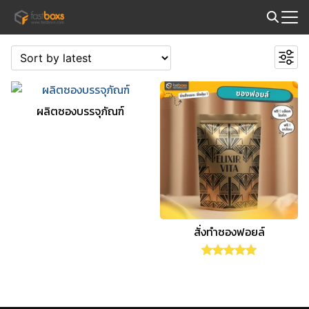
Skip
to
Search
content
for:
ผลิตซองบรรจุภัณฑ์
สั่งทำซองฟอยล์
Rated
5.00
out of 5