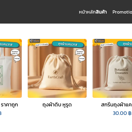
หน้าหลัก
สินค้า
Promoti
arch
:
้ ราคาถูก
ถุงผ้าดิบ หูรูด
สกรีนถุงผ้าแ
฿
30.00
฿