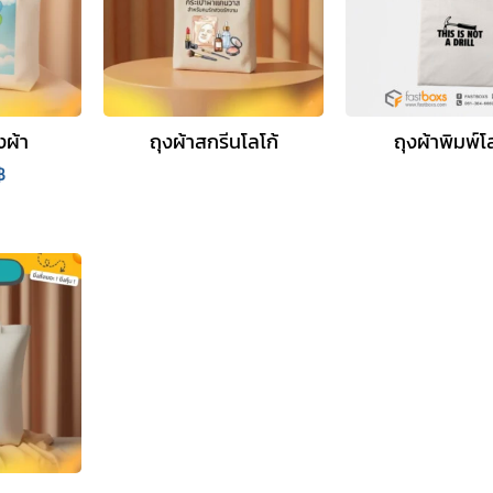
ผ้า
ถุงผ้าสกรีนโลโก้
ถุงผ้าพิมพ์โ
฿