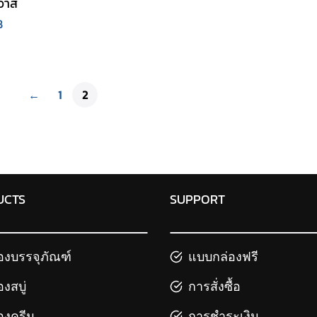
วาส
฿
←
1
2
UCTS
SUPPORT
องบรรจุภัณฑ์
แบบกล่องฟรี
องสบู่
การสั่งซื้อ
องครีม
การชำระเงิน