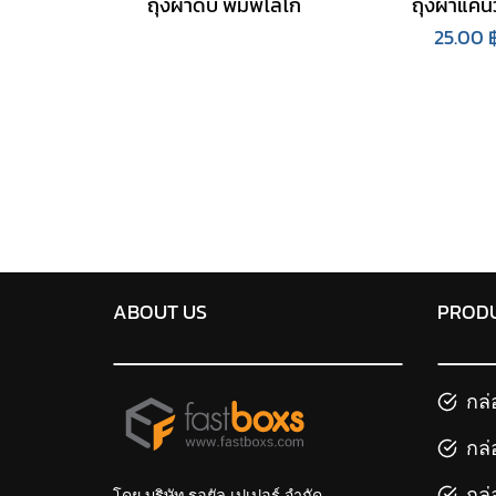
ถุงผ้าดิบ พิมพ์โลโก้
ถุงผ้าแคน
25.00
ABOUT US
PROD
กล่
กล่
กล่
โดย บริษัท รอยัล เปเปอร์ จำกัด