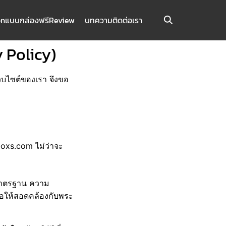
on
แบบกล่องฟรี
Review
บทความ
ติดต่อเรา
 Policy)
ว็บไซต์ของเรา จึงขอ
stboxs.com ไม่ว่าจะ
บมาตรฐาน ความ
พื่อให้สอดคล้องกับพระ