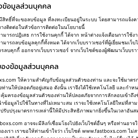
งข้อมูลส่วนบุคคล
ซต์มีสิทธิ์ที่จะขอลบข้อมูล ที่ลงทะเบียนอยู่ในระบบ โดยสามารถแ
ทางติดต่อในหัวข้อการติดต่อในนโยบายนี้
 สามารถปฎิเสธ การใช้งานคุกกี้ ได้จาก หน้าต่างแจ้งเตือนการใช้งานค
 สามารถลบข้อมูลคุกกี้ทั้งหมด ได้จากเว็บบราวเซอร์ที่ผู้เยี่ยมชมเว็
รลบคุกกี้ ออกจากเว็บบราวเซอร์ จากเว็บไซต์ของผู้พัฒนาเว็บบราว
องข้อมูลส่วนบุคคล
xs.com ให้ความสำคัญกับข้อมูลส่วนตัวของท่าน และจะใช้มาตรกา
องท่านให้ปลอดภัยอยู่เสมอ ดังนั้น เราจึงได้ใช้เทคโนโลยี และกำ
จะคุ้มครองข้อมูลส่วนตัวของท่านให้ปลอดภัยจากการลักลอบเข้าถึงข
ข้อมูลไปใช้ในทางที่ไม่เหมาะสม เราจะใช้เทคโนโลยีใหม่ที่สาม
่อปรับปรุงมาตรการเหล่านี้ให้มีประสิทธิภาพมากยิ่งขึ้นในเวลาอัน
oxs.com อาจจะมีลิงก์เชื่อมโยงไปยังเว็บไซต์อื่นๆ หรือท่านอาจใช้
์ของเรา เราขอให้ท่านเข้าใจว่า เว็บไซต์ www.fastboxs.com ไม่