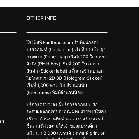
OTHER INFO
โรงพิมพ์ Fastboxs.com รับพิมพ์กล่อง
บรรจุภัณฑ์ (Packaging) เริ่มที่ 100 ใบ ถุง
กระดาษ (Paper bag) เริ่มที่ 200 ใบ กล่อง
จั่วปัง (Rigid box) เริ่มที่ 200 ใบ ฉลาก
สินค้า (Sticker label) สติ๊กเกอร์กันปลอม
โฮโลแกรม 2D 3D (Hologram Sticker)
เริ่มที่ 1,000 ดวง ใบปลิว แผ่นพับ
(Brochures) พิมพ์จำนวนน้อย
บริการครบวงจร มีบริการออกแบบ ยก
ระดับผลิตภัณฑ์ของคุณ มีทีมฝ่ายขายให้คำ
ปรึกษาด้านงานพิมพ์กล่อง เราสร้างสรรค์
้า
ชิ้นงานที่สวยงามให้เจ้าของแบรนด์มา
แล้วกว่า 3,000 แบรนด์ งานพิมพ์ print on