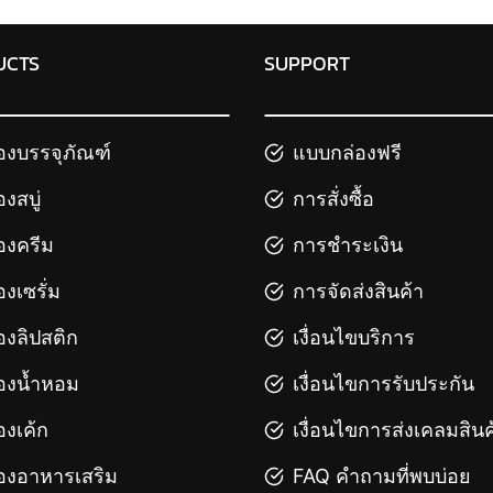
UCTS
SUPPORT
องบรรจุภัณฑ์
แบบกล่องฟรี
องสบู่
การสั่งซื้อ
องครีม
การชำระเงิน
องเซรั่ม
การจัดส่งสินค้า
องลิปสติก
เงื่อนไขบริการ
องน้ำหอม
เงื่อนไขการรับประกัน
องเค้ก
เงื่อนไขการส่งเคลมสินค
องอาหารเสริม
FAQ คำถามที่พบบ่อย