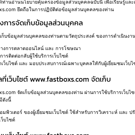
ท่านอ่านนโยบายคุ้มครองข้อมูลส่วนบุคคลฉบับนี้ เพื่อเรียนรู้และเข
xs.com ยึดถือในการปฏิบัติต่อข้อมูลส่วนบุคคลของท่าน
งการจัดเก็บข้อมูลส่วนบุคคล
็บข้อมูลส่วนบุคคลของท่านตามวัตถุประสงค์ ของการดำเนินงานเว็
รมทางการตลาดออนไลน์ และ การโฆษณา
นการติดต่อกลับผู้ใช้บริการเว็บไซต์
าเว็บไซต์ และ มอบประสบการณ์เฉพาะบุคคลใหักับผู้เยี่ยมชมเว็บไ
ลที่เว็บไซต์ www.fastboxs.com จัดเก็บ
xs.com จัดเก็บข้อมูลส่วนบุคคลของท่าน ผ่านการใช้บริการเว็บไ
ดังนี้
มพิวเตอร์ ของผู้เยี่ยมชมเว็บไซต์ ใช้สำหรับการวิเคราะห์ และ ป
ว็บไซต์