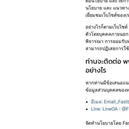
ต่อนโยบาย และวิธีการ
นโยบาย และ แนวทางปฏิ
เยี่ยมชมเว็บไซต์ของเร
อย่างไรก็ตามเว็บไซต
ตัวโดยบุคคลภายนอก ห
พิจารณา การยอมรับหรื
สามารถปฏิเสธการใช้งา
ท่านจะติดต่อ w
อย่างไร
หากท่านมีข้อเสนอแนะ
ข้อมูลส่วนบุคคลของท
อีเมล: Email_Fas
Line: LineOA : @
จัดทำนโยบายโดย Fa