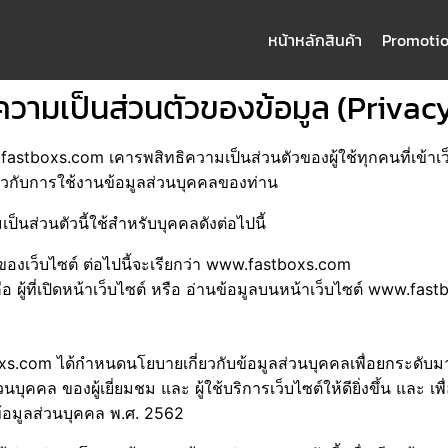
หน้าหลัก
สินค้า
Promoti
arch
วามเป็นส่วนตัวของข้อมูล (Privacy
:
astboxs.com เคารพสิทธิความเป็นส่วนตัวของผู้ใช้ทุกคนที่เข้าเ
่ยวกับการใช้งานข้อมูลส่วนบุคคลของท่าน
นส่วนตัวนี้ใช้สำหรับบุคคลดังต่อไปนี้
้าของเว็บไซต์ ต่อไปนี้จะเรียกว่า www.fastboxs.com
 คือ ผู้ที่เปิดหน้าเว็บไซต์ หรือ อ่านข้อมูลบนหน้าเว็บไซต์ www.fa
xs.com ได้กำหนดนโยบายเกี่ยวกับข้อมูลส่วนบุคคลเพื่อยกระดั
บุคคล ของผู้เยี่ยมชม และ ผู้ใช้บริการเว็บไซต์ให้ดียิ่งขึ้น และ เ
ข้อมูลส่วนบุคคล พ.ศ. 2562