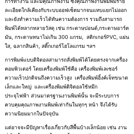
การทำงาน และมีคุณภาพงาน ซึ่งคุณภาพงานพิมพ์มีราย
ละเอียดใกล้เคียงกับระบบออฟเซ็ตมากจนแทบแยกไม่ออก
และยังทำความเร็วได้ทันความต้องการ รวมถึงสามารถ
พิมพ์ได้หลากหลายวัสดุ เช่น กระดาษปอนด์,กระดาษอาร์ต
มัน, กระดาษหนาไม่เกิน 300 แกรม, สติกเกอร์PVC, แผ่น
ใส, ฉลากสินค้า, สติ๊กเกอร์โฮโลแกรม ฯลฯ
การพิมพ์แบบดิจิตอลสามารถสั่งพิมพ์ได้โดยตรงจากเครื่อง
คอมพิวเตอร์ โดยเครื่องพิมพ์ใช้คือ เครื่องพิมพ์เลเซอร์
ความเร็วปกติจนถึงความเร็วสูง เครื่องพิมพ์อิ้งค์เจ็ทขนาด
เล็กและใหญ่ และเครื่องพิมพ์ดิจิตอลใช้หมึก
ประจุไฟฟ้า ส่วนมาตรฐานงานพิมพ์นั้น จะมีระบบการ
ควบคุมคุณภาพงานพิมพ์เท่ากันในทุกๆ หน้า จึงได้รับ
ความนิยมมากในปัจจุบัน
แต่อาจจะมีปัญหาเรื่องเกี่ยวกับสีพื้นบ้างเล็กน้อย เช่น งาน