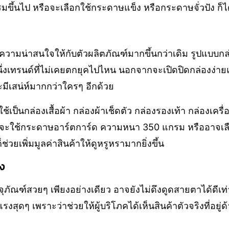
ึ้นไป หรือจะเลือกใช้กระดาษแข็ง หรือกระดาษจั่วปัง ก็ได
มความน่าสนใจให้กับตัวผลิตภัณฑ์มากขึ้นกว่าเดิม รูปแบบก
ึ่งเทรนด์ที่ไม่เคยตกยุคไปไหน นอกจากจะเปิดปิดกล่องง่ายแ
มีเสน่ห์มากกว่าใครๆ อีกด้วย
เป็นกล่องเสื้อผ้า กล่องผ้าเช็ดตัว กล่องรองเท้า กล่องเครื่
ยจะใช้กระดาษอาร์ตการ์ด ความหนา 350 แกรม หรืออาจเล
ช่วยเพิ่มมูลค่าสินค้าให้ดูหรูหรามากยิ่งขึ้น
าง
รจุภัณฑ์สวยๆ เพียงอย่างเดียว อาจยังไม่ดึงดูดสายตาได้ดีเท
แรงสุดๆ เพราะว่าช่วยให้ผู้บริโภคได้เห็นสินค้าตัวจริงที่อยู่ด