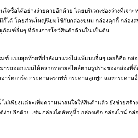
สินใจซื้อได้อย่างง่ายดายอีกด้วย โดยบริเวณช่องว่างที่เจาะ
มีก็ได้ โดยส่วนใหญ่นิยมใช้กับกล่องขนม กล่องคุกกี้ กล่องสบ
ุภัณฑ์อื่นๆ ที่ต้องการโชว์สินค้าด้านใน เป็นต้น
ณฑ์ แบบสุดท้ายที่กำลังมาแรงไม่แพ้แบบอื่นๆ เลยก็คือ กล่
้สามารถออกแบบได้หลากหลายสไตล์ตามรูปร่างของกล่องที่
ะดาษอาร์ตการ์ด กระดาษคราฟท์ กระดาษลูกฟูก และกระดาษอ
้ ไม่เพียงแต่จะเพิ่มความน่าสนใจให้สินค้าแล้ว ยังช่วยสร้า
้ง่ายอีกด้วย เช่น กล่องไดคัทหูหิ้ว กล่องเค้ก กล่องไวน์ กล่