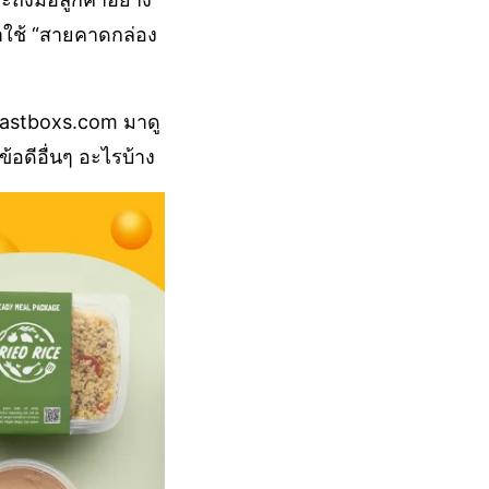
าใช้ “สายคาดกล่อง
 fastboxs.com มาดู
้อดีอื่นๆ อะไรบ้าง