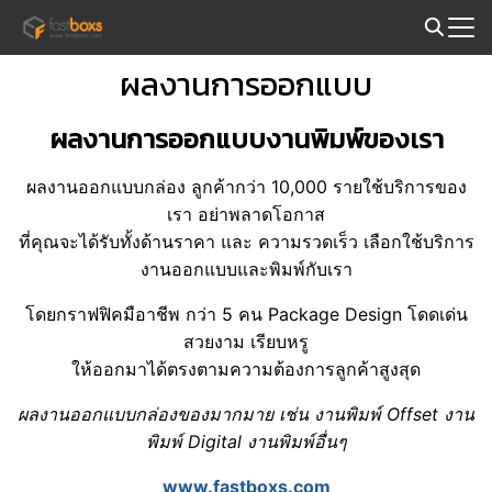
Skip
to
Search
content
ผลงานการออกแบบ
for:
ผลงานการออกแบบงานพิมพ์ของเรา
ผลงานออกแบบกล่อง ลูกค้ากว่า 10,000 รายใช้บริการของ
เรา อย่าพลาดโอกาส
ที่คุณจะได้รับทั้งด้านราคา และ ความรวดเร็ว เลือกใช้บริการ
งานออกแบบและพิมพ์กับเรา
โดยกราฟฟิคมือาชีพ กว่า 5 คน Package Design โดดเด่น
สวยงาม เรียบหรู
ให้ออกมาได้ตรงตามความต้องการลูกค้าสูงสุด
ผลงานออกแบบกล่องของมากมาย เช่น งานพิมพ์ Offset งาน
พิมพ์ Digital งานพิมพ์อื่นๆ
www.fastboxs.com