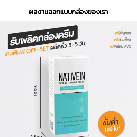
ผลงานออกแบบกล่องของเรา